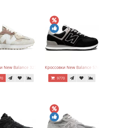
и New Balance 327 Beige Pink
Кроссовки New Balance 574 Evergreen Bla
70
9770