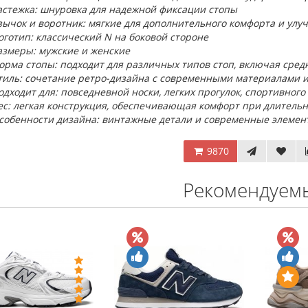
астежка: шнуровка для надежной фиксации стопы
зычок и воротник: мягкие для дополнительного комфорта и улу
оготип: классический N на боковой стороне
азмеры: мужские и женские
орма стопы: подходит для различных типов стоп, включая ср
тиль: сочетание ретро-дизайна с современными материалами и
одходит для: повседневной носки, легких прогулок, спортивного
ес: легкая конструкция, обеспечивающая комфорт при длительн
собенности дизайна: винтажные детали и современные элемент
9870
Рекомендуем