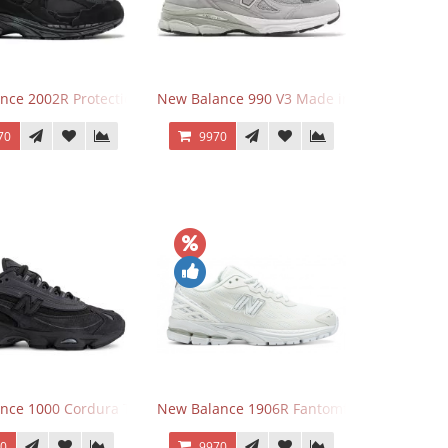
y
nce 2002R Protection Phantom Black
New Balance 990 V3 Made in USA Grey
70
9970
nce 1000 Cordura Trainers Black Cement
New Balance 1906R Fantomfit White
70
9970