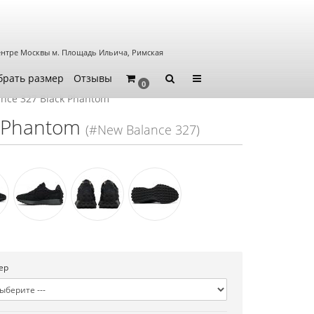
ентре Москвы
м. Площадь Ильича, Римская
брать размер
Отзывы
0
nce 327 Black Phantom
k Phantom
(#New Balance 327)
ер