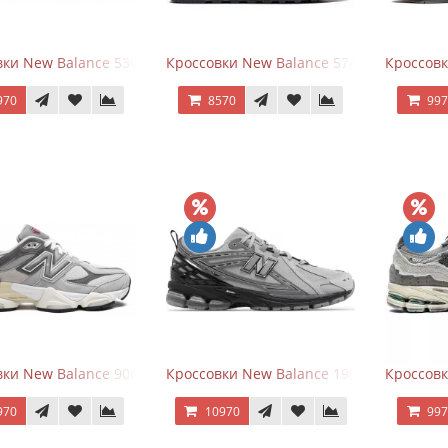
ки New Balance 530 White Silver Navy
Кроссовки New Balance 574 Navy Blue W
Кроссов
970
8570
99
ки New Balance 9060 Rain Cloud Grey
Кроссовки New Balance 1906R Brighton 
Кроссовк
970
10970
99