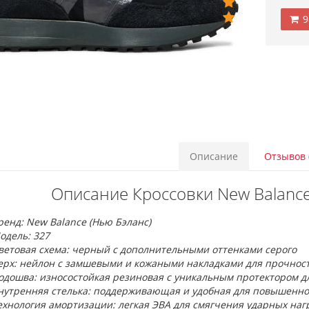
9
Описание
Отзывов 
Описание Кроссовки New Balance
ренд: New Balance (Нью Бэланс)
одель: 327
ветовая схема: черный с дополнительными оттенками серого
ерх: нейлон с замшевыми и кожаными накладками для прочност
одошва: износостойкая резиновая с уникальным протектором д
нутренняя стелька: поддерживающая и удобная для повышенно
ехнология амортизации: легкая ЭВА для смягчения ударных наг