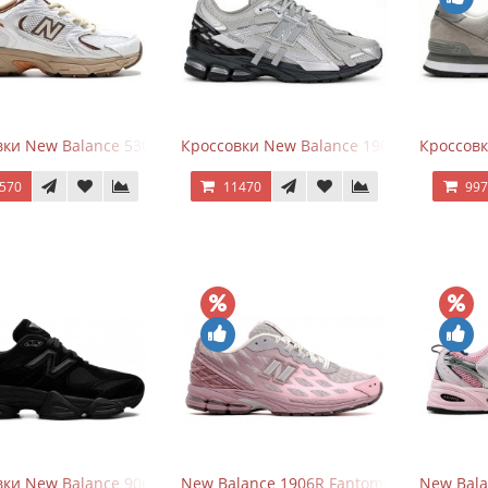
ки New Balance 530 x Niko and... Off White
Кроссовки New Balance 1906 Black Silver 
Кроссовк
570
11470
99
ки New Balance 9060 Triple Black
New Balance 1906R Fantomfit Ice Wine
New Bala