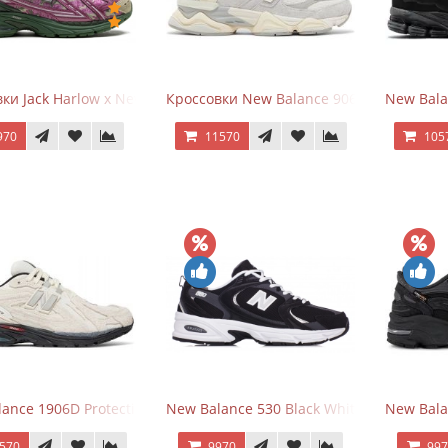
ки Jack Harlow x New Balance 1906r Kentucky Derby
Кроссовки New Balance 9060 Quartz Gre
New Bala
970
11570
105
ance 1906D Protection Pack Turtledove
New Balance 530 Black White Silver
New Bala
570
9970
99