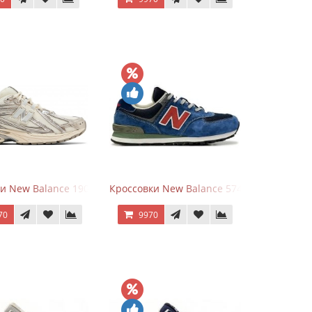
goods Dark Grey
и New Balance 1906R Arid Stone
Кроссовки New Balance 574 Blue Black Re
70
9970