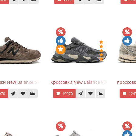
ки New Balance 574 Umber Black
Кроссовки New Balance 9060 x Joe Fresh
Кроссовк
970
10970
124