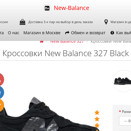
New-Balance
оссии
Доставка 3-х пар
на выбор в день заказа
Магазин в ц
та
О нас
Магазин в Москве
Обмен и возврат
Как вы
New Balance 327
Кроссовки New Bala
Кроссовки New Balance 327 Blac
Разм