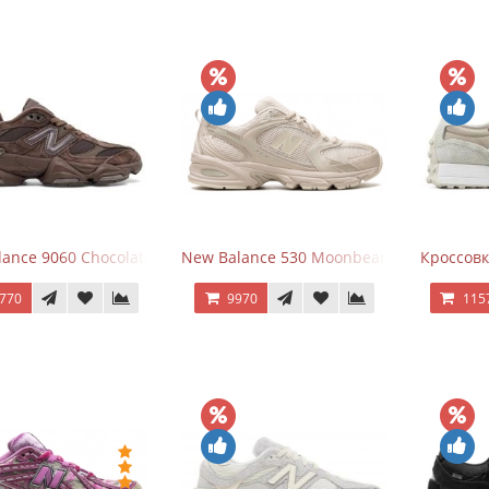
ance 9060 Chocolate Brown
New Balance 530 Moonbeam Sea Salt
Кроссовк
770
9970
115