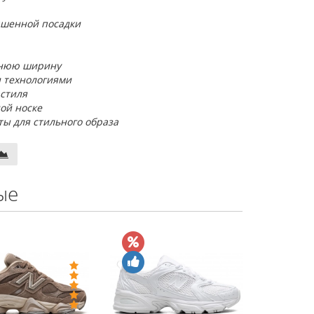
чшенной посадки
еднюю ширину
 технологиями
 стиля
ой носке
ы для стильного образа
ые