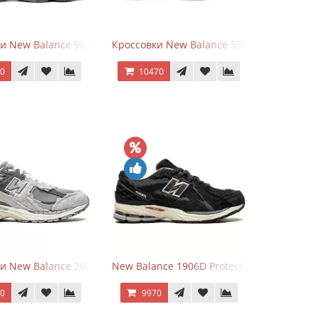
hite
ки New Balance 9060 Mushroom
Кроссовки New Balance 530 Total White Sil
70
10470
Grey
и New Balance 2002R Protection Pack Grey
New Balance 1906D Protection Pack Black
70
9970