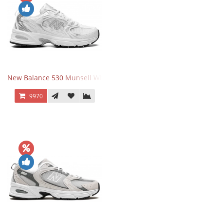
New Balance 530 Munsell White Silver
9970