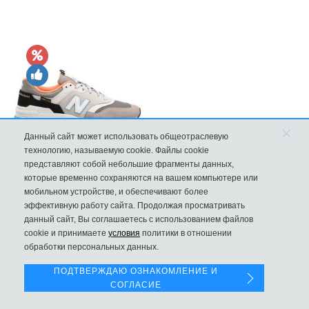
×
Данный сайт может использовать общеотраслевую
технологию, называемую cookie. Файлы cookie
представляют собой небольшие фрагменты данных,
New Balance 997H Cordura Marblehead с желтой и голубой вс
которые временно сохраняются на вашем компьютере или
мобильном устройстве, и обеспечивают более
8970
эффективную работу сайта. Продолжая просматривать
данный сайт, Вы соглашаетесь с использованием файлов
Левая панель
cookie и принимаете
условия
политики в отношении
обработки персональных данных.
ПОДТВЕРЖДАЮ ОЗНАКОМЛЕНИЕ И
СОГЛАСИЕ