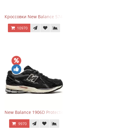
Кроссовки New Balance 574 Light Grey Pink
10970
New Balance 1906D Protection Pack Black черные
9970