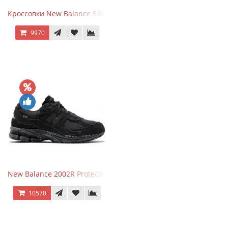
Кроссовки New Balance 530 Grey Matter Harbor Grey
9970
New Balance 2002R Protection Phantom Black
10570