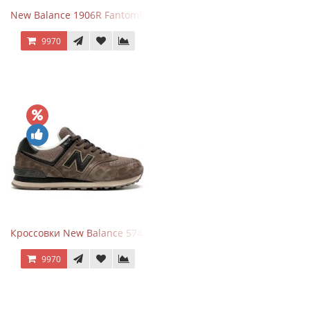
New Balance 1906R Fantomfit White
9970
Кроссовки New Balance 574 Umber Black
9970