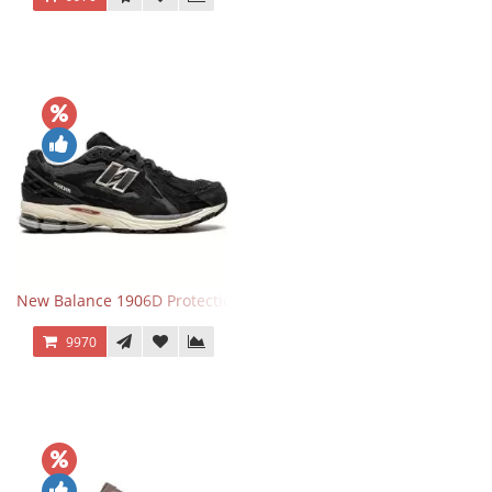
New Balance 1906D Protection Pack Black черные
9970