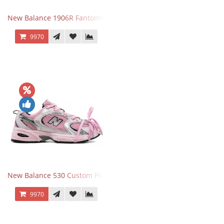
New Balance 1906R Fantomfit Ice Wine
9970
New Balance 530 Custom Pink Silver розовые
9970