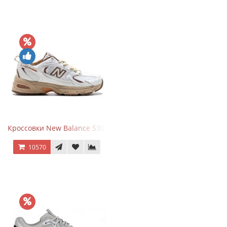
Кроссовки New Balance 530 x Niko and... Off White
10570