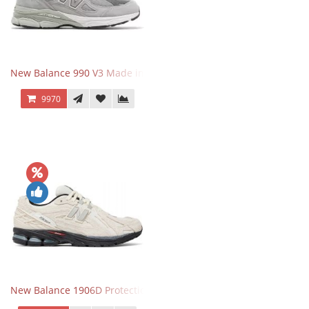
New Balance 990 V3 Made in USA Grey
9970
New Balance 1906D Protection Pack Turtledove