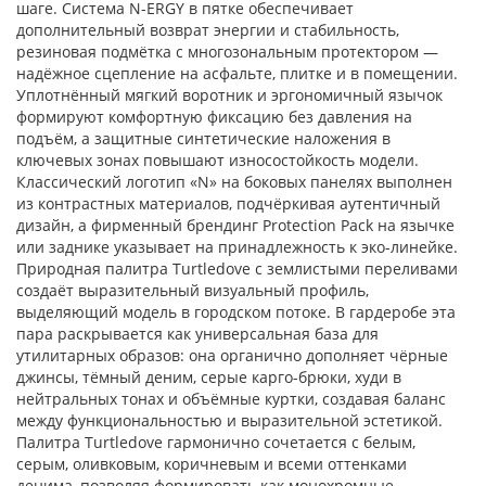
шаге. Система N-ERGY в пятке обеспечивает
дополнительный возврат энергии и стабильность,
резиновая подмётка с многозональным протектором —
надёжное сцепление на асфальте, плитке и в помещении.
Уплотнённый мягкий воротник и эргономичный язычок
формируют комфортную фиксацию без давления на
подъём, а защитные синтетические наложения в
ключевых зонах повышают износостойкость модели.
Классический логотип «N» на боковых панелях выполнен
из контрастных материалов, подчёркивая аутентичный
дизайн, а фирменный брендинг Protection Pack на язычке
или заднике указывает на принадлежность к эко-линейке.
Природная палитра Turtledove с землистыми переливами
создаёт выразительный визуальный профиль,
выделяющий модель в городском потоке. В гардеробе эта
пара раскрывается как универсальная база для
утилитарных образов: она органично дополняет чёрные
джинсы, тёмный деним, серые карго-брюки, худи в
нейтральных тонах и объёмные куртки, создавая баланс
между функциональностью и выразительной эстетикой.
Палитра Turtledove гармонично сочетается с белым,
серым, оливковым, коричневым и всеми оттенками
денима, позволяя формировать как монохромные