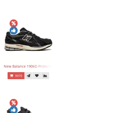
New Balance 1906D Protection Pack Black черные
9970