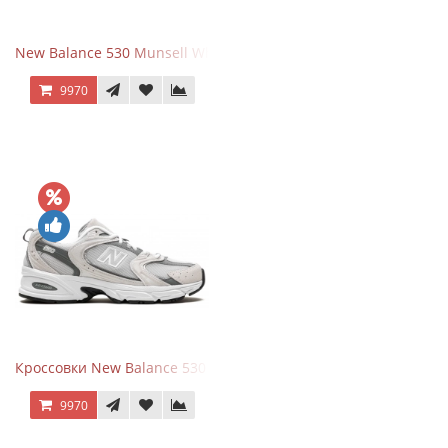
New Balance 530 Munsell White Silver
9970
Кроссовки New Balance 530 Grey Matter Harbor Grey
9970