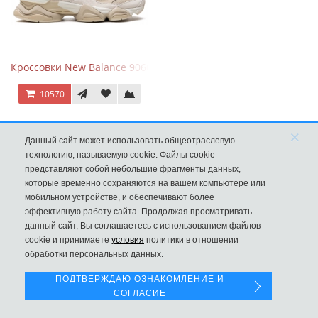
Кроссовки New Balance 9060 Beige White
10570
×
Данный сайт может использовать общеотраслевую
технологию, называемую cookie. Файлы cookie
представляют собой небольшие фрагменты данных,
которые временно сохраняются на вашем компьютере или
мобильном устройстве, и обеспечивают более
эффективную работу сайта. Продолжая просматривать
данный сайт, Вы соглашаетесь с использованием файлов
Левая панель
cookie и принимаете
условия
политики в отношении
обработки персональных данных.
ПОДТВЕРЖДАЮ ОЗНАКОМЛЕНИЕ И
Кроссовки New Balance 9060 Black Castlerock
СОГЛАСИЕ
10570