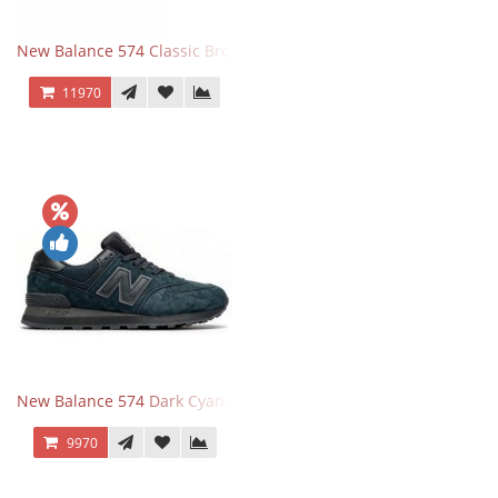
New Balance 574 Classic Brown White
11970
New Balance 574 Dark Cyan Black Suede
9970