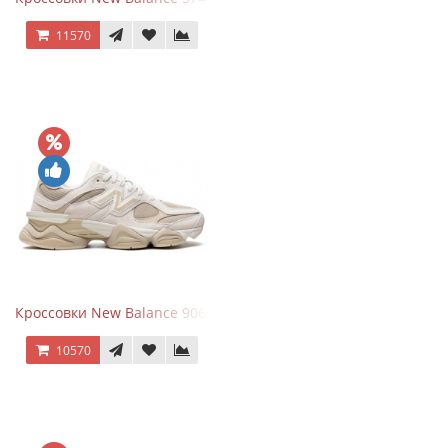
11570
Кроссовки New Balance 9060 Beige White
10570