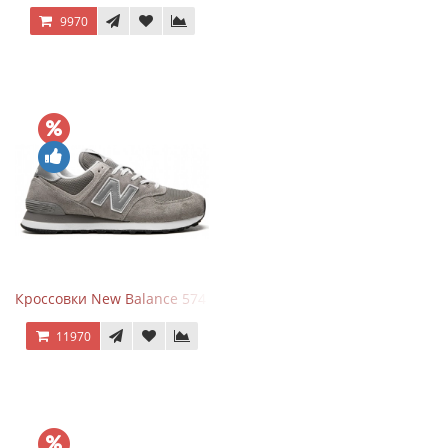
9970
Кроссовки New Balance 574 Grey White Silver
11970