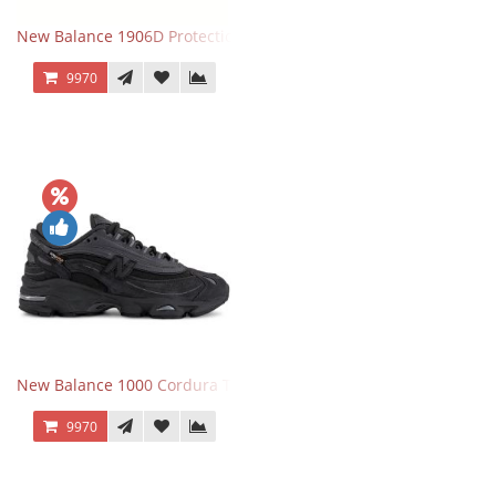
New Balance 1906D Protection Pack Black черные
9970
New Balance 1000 Cordura Trainers Black Cement
9970