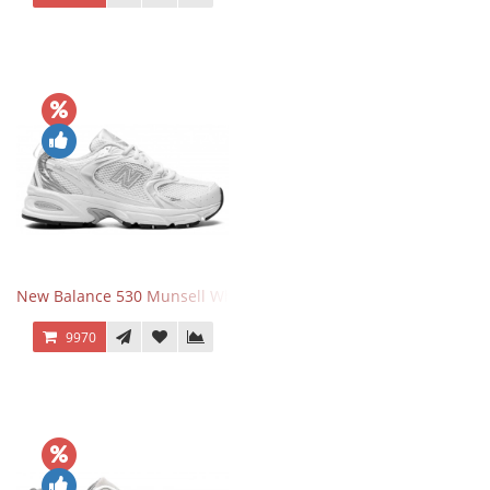
New Balance 530 Munsell White Silver
9970