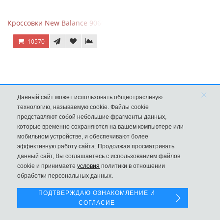
Кроссовки New Balance 9060 Triple White
10570
×
Данный сайт может использовать общеотраслевую
технологию, называемую cookie. Файлы cookie
представляют собой небольшие фрагменты данных,
которые временно сохраняются на вашем компьютере или
мобильном устройстве, и обеспечивают более
эффективную работу сайта. Продолжая просматривать
данный сайт, Вы соглашаетесь с использованием файлов
Левая панель
cookie и принимаете
условия
политики в отношении
обработки персональных данных.
New Balance 997H Cordura Marblehead с желтой и голубой вс
ПОДТВЕРЖДАЮ ОЗНАКОМЛЕНИЕ И
8970
СОГЛАСИЕ