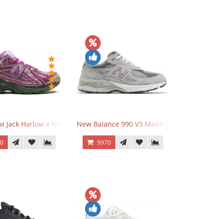
и Jack Harlow x New Balance 1906r Kentucky Derby
New Balance 990 V3 Made in USA Grey
70
9970