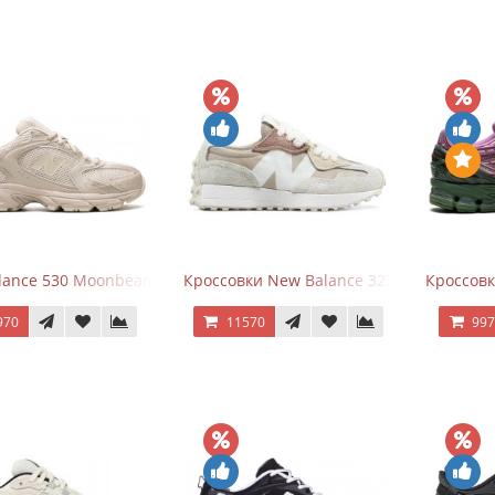
ance 530 Moonbeam Sea Salt
Кроссовки New Balance 327 Beige Pink
Кроссовк
970
11570
99