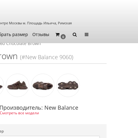
ентре Москвы
м. Площадь Ильича, Римская
брать размер
Отзывы
0
60 Chocolate Brown
Brown
(#New Balance 9060)
Производитель: New Balance
Смотреть все модели
ер