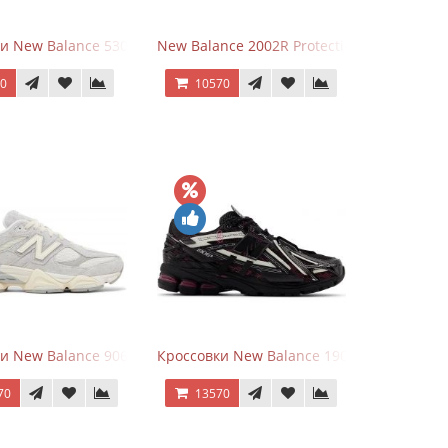
и New Balance 530 Grey Matter Harbor Grey
New Balance 2002R Protection Phantom Bl
70
10570
goods Dark Grey
и New Balance 9060 Quartz Grey
Кроссовки New Balance 1906A Dragon Ber
70
13570