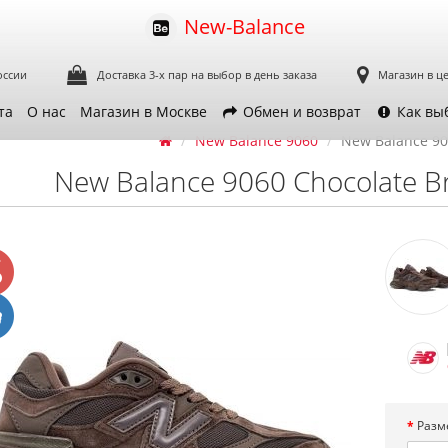
New-Balance
оссии
Доставка 3-х пар
на выбор в день заказа
Магазин в ц
та
О нас
Магазин в Москве
Обмен и возврат
Как вы
New Balance 9060
New Balance 90
New Balance 9060 Chocolate 
Разм