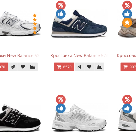
ки New Balance 530 White Silver Navy
Кроссовки New Balance 574 Navy Blue W
Кроссов
970
8570
99