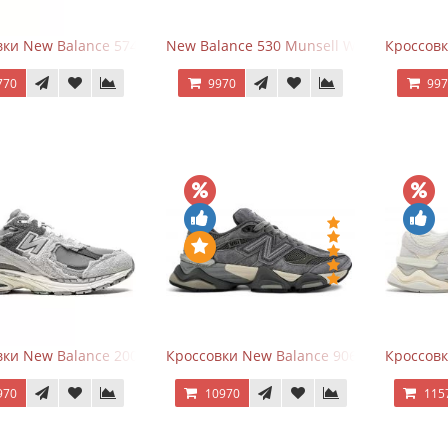
ки New Balance 574 Evergreen Black
New Balance 530 Munsell White Silver
Кроссовк
770
9970
99
ки New Balance 2002R Protection Pack Grey
Кроссовки New Balance 9060 x Joe Fresh
Кроссовк
970
10970
115