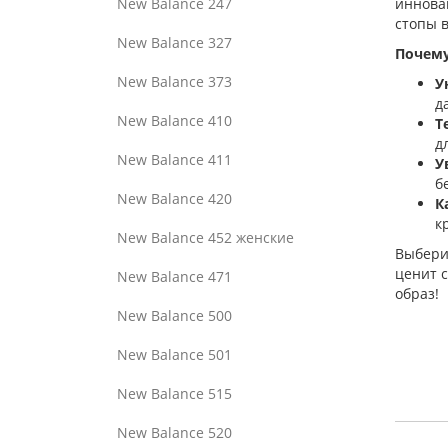
New Balance 247
иннова
стопы в
New Balance 327
Почему
New Balance 373
У
д
New Balance 410
Т
д
New Balance 411
У
б
New Balance 420
К
к
New Balance 452 женские
Выбери 
ценит с
New Balance 471
образ!
New Balance 500
New Balance 501
New Balance 515
New Balance 520