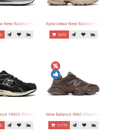
White Leather
и New Balance 574 Silver Summer Fog
Кроссовки New Balance 530 Festival Pack C
70
9470
Grey
nce 1906D Protection Pack Black черные
New Balance 9060 Chocolate Brown
70
11770