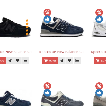
ки New Balance 574 All Black
Кроссовки New Balance 574 Navy Blue G
Кроссовк
970
9970
89