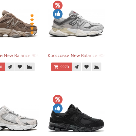
hite
ки New Balance 9060 Mushroom
Кроссовки New Balance 9060 Rain Cloud G
70
9970