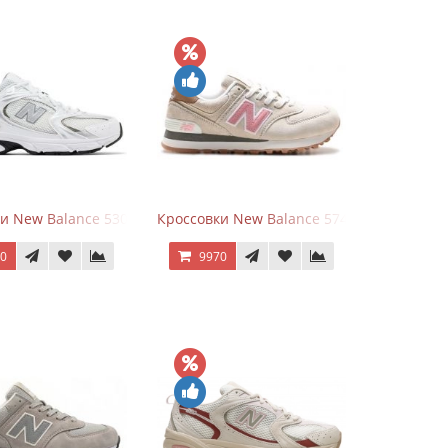
rey
и New Balance 530 White Silver Metallic
Кроссовки New Balance 574 Power Beige P
70
9970