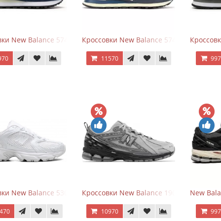
ки New Balance 574 Classic Blue Grey
Кроссовки New Balance 574 Classic Blue 
Кроссовк
970
11570
99
ки New Balance 530 Total White Silver
Кроссовки New Balance 1906R Brighton 
New Bala
470
10970
99