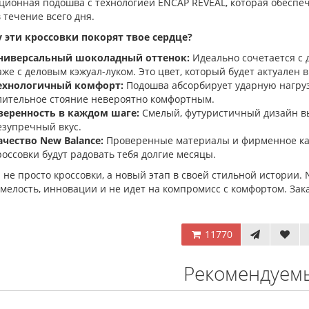
ционная подошва с технологией ENCAP REVEAL, которая обесп
 течение всего дня.
 эти кроссовки покорят твое сердце?
ниверсальный шоколадный оттенок:
Идеально сочетается с 
аже с деловым кэжуал-луком. Это цвет, который будет актуален 
ехнологичный комфорт:
Подошва абсорбирует ударную нагрузк
лительное стояние невероятно комфортным.
веренность в каждом шаге:
Смелый, футуристичный дизайн вы
езупречный вкус.
ачество New Balance:
Проверенные материалы и фирменное кач
россовки будут радовать тебя долгие месяцы.
не просто кроссовки, а новый этап в своей стильной истории. N
мелость, инновации и не идет на компромисс с комфортом. За
11770
Рекомендуем