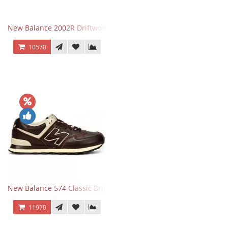
New Balance 2002R Driftwood Sea Salt бежевые
10570
New Balance 574 Classic Brown White
11970