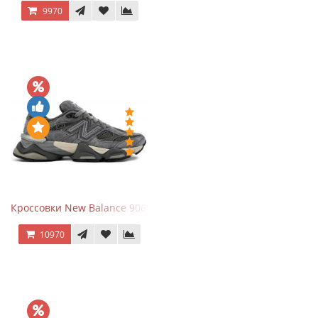
9970
Кроссовки New Balance 9060 x Joe Freshgoods Dark Grey
10970