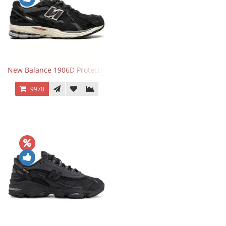
New Balance 1906D Protection Pack Black черные
9970