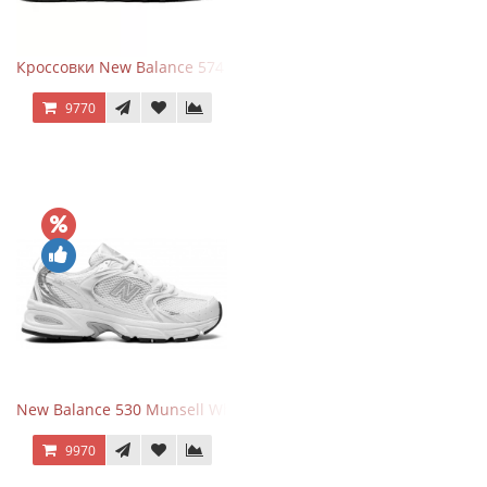
Кроссовки New Balance 574 Evergreen Black
9770
New Balance 530 Munsell White Silver
9970