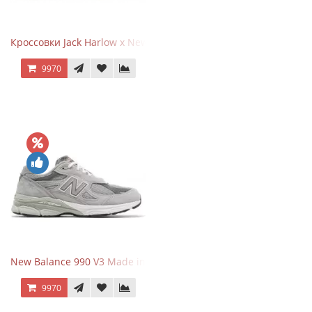
Кроссовки Jack Harlow x New Balance 1906r Kentucky Derby
9970
New Balance 990 V3 Made in USA Grey
9970