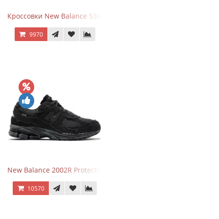
Кроссовки New Balance 530 Grey Matter Harbor Grey
9970
New Balance 2002R Protection Phantom Black
10570