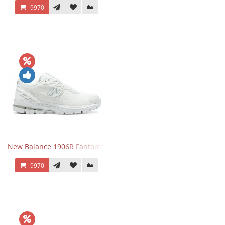
9970
New Balance 1906R Fantomfit White
9970