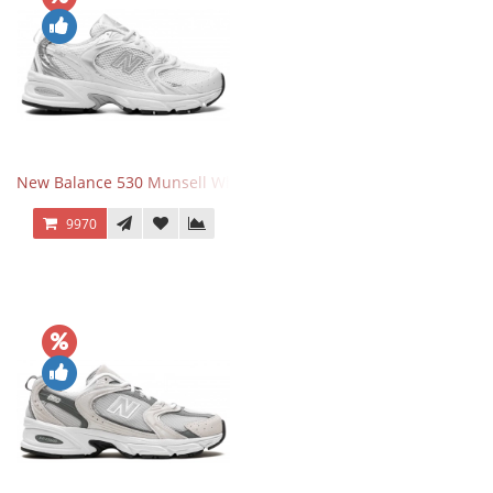
New Balance 530 Munsell White Silver
9970