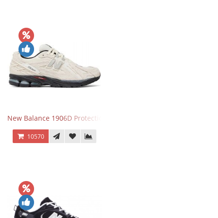
New Balance 1906D Protection Pack Turtledove
10570