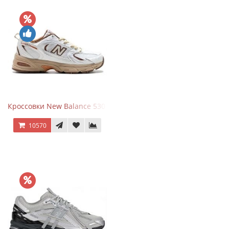
Кроссовки New Balance 530 x Niko and... Off White
10570