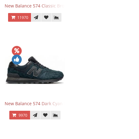
New Balance 574 Classic Brown White
11970
New Balance 574 Dark Cyan Black Suede
9970