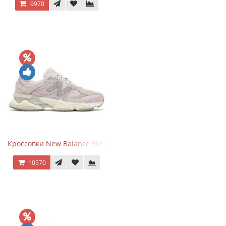
9970
Кроссовки New Balance 9060 December Sky
10570