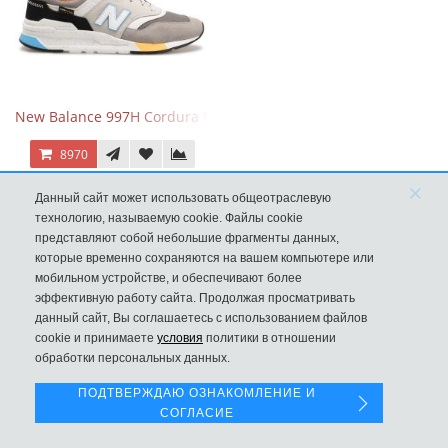
New Balance 997H Cordura Marblehead с желтой и голубой вс
8970
×
Данный сайт может использовать общеотраслевую
технологию, называемую cookie. Файлы cookie
представляют собой небольшие фрагменты данных,
которые временно сохраняются на вашем компьютере или
мобильном устройстве, и обеспечивают более
эффективную работу сайта. Продолжая просматривать
данный сайт, Вы соглашаетесь с использованием файлов
Левая панель
cookie и принимаете
условия
политики в отношении
обработки персональных данных.
ПОДТВЕРЖДАЮ ОЗНАКОМЛЕНИЕ И
СОГЛАСИЕ
New Balance 530 Custom Retro Cream Grey