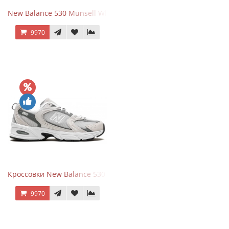
New Balance 530 Munsell White Silver
9970
Кроссовки New Balance 530 Grey Matter Harbor Grey
9970