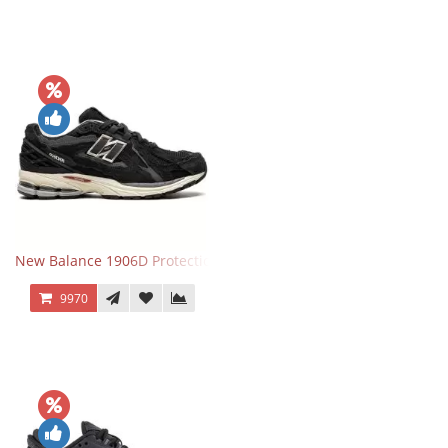
New Balance 1906D Protection Pack Black черные
9970