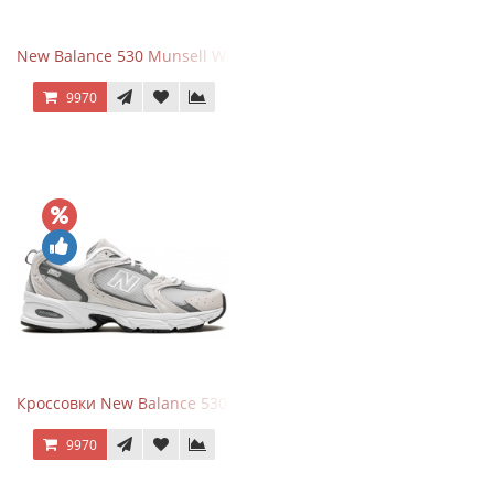
New Balance 530 Munsell White Silver
9970
Кроссовки New Balance 530 Grey Matter Harbor Grey
9970