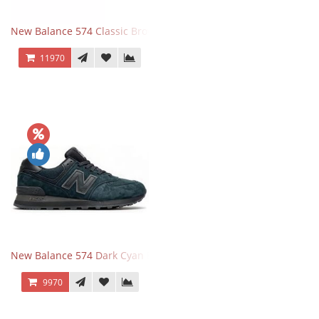
New Balance 574 Classic Brown White
11970
New Balance 574 Dark Cyan Black Suede
9970