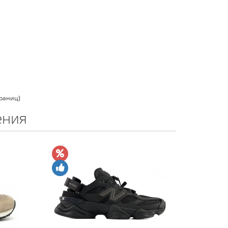
траниц)
ения