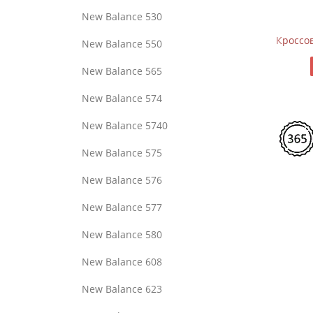
New Balance 530
6 Black Silver Metallic
Кроссовки New Balance 574 Apollo Grey Black
Крос
New Balance 550
9970
New Balance 565
New Balance 574
New Balance 5740
New Balance 575
New Balance 576
New Balance 577
New Balance 580
New Balance 608
New Balance 623