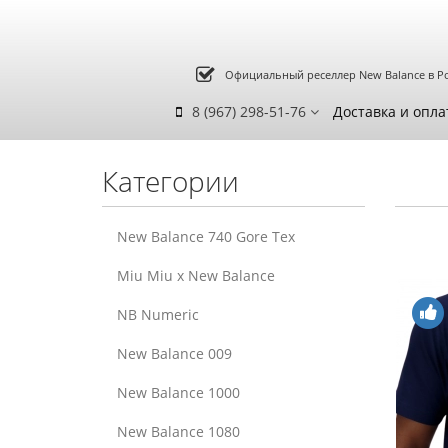
Официальный реселлер New Balance в Р
8 (967) 298-51-76
Доставка и опла
Категории
New Balance 740 Gore Tex
Miu Miu x New Balance
NB Numeric
New Balance 009
New Balance 1000
New Balance 1080