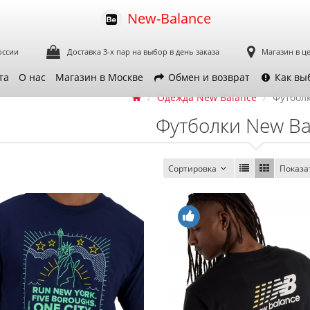
New-Balance
оссии
Доставка 3-х пар
на выбор в день заказа
Магазин в ц
та
О нас
Магазин в Москве
Обмен и возврат
Как вы
Одежда New Balance
Футбол
Футболки New Ba
Сортировка
Показа