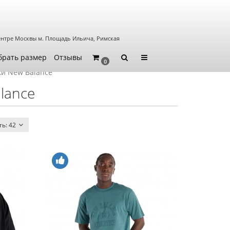
ентре Москвы
м. Площадь Ильича, Римская
брать размер
Отзывы
0
ки New Balance
lance
ть:
42