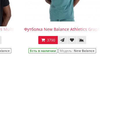
разноцветным принтом
 Multi Color Logo T-Shirt Black
Футболка New Balance Athletics Graphic T-Shirt Spru
3790
alance
Есть в наличии
Модель:
New Balance