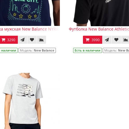
а мужская New Balance NYRR Boroughs Graphic T-Shirt Navy с 
Футболка New Balance Athletics
3290
3990
в наличии
Модель:
New Balance
Есть в наличии
Модель:
New B