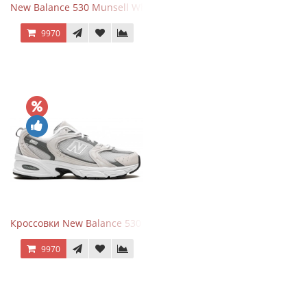
New Balance 530 Munsell White Silver
9970
Кроссовки New Balance 530 Grey Matter Harbor Grey
9970