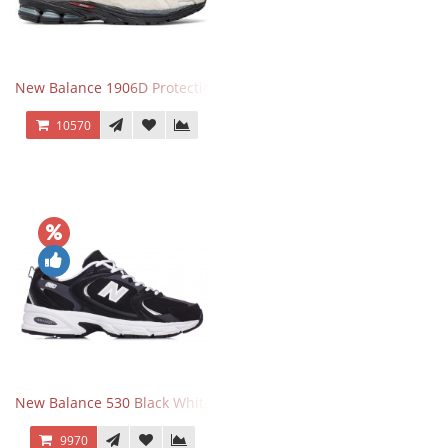
New Balance 1906D Protection Pack Turtledove
10570
New Balance 530 Black White Silver
9970