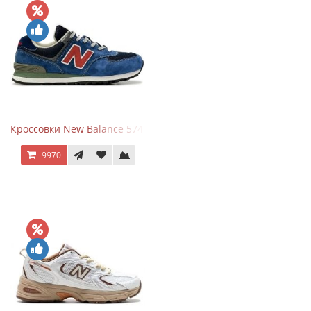
Кроссовки New Balance 574 Blue Black Red синий с красным
9970