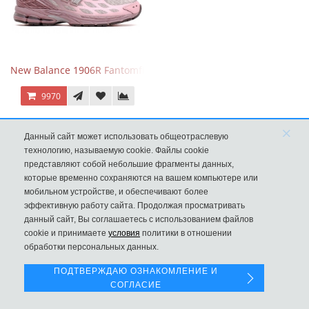
New Balance 1906R Fantomfit Ice Wine
9970
×
Данный сайт может использовать общеотраслевую
технологию, называемую cookie. Файлы cookie
представляют собой небольшие фрагменты данных,
которые временно сохраняются на вашем компьютере или
мобильном устройстве, и обеспечивают более
эффективную работу сайта. Продолжая просматривать
данный сайт, Вы соглашаетесь с использованием файлов
Левая панель
cookie и принимаете
условия
политики в отношении
обработки персональных данных.
ПОДТВЕРЖДАЮ ОЗНАКОМЛЕНИЕ И
СОГЛАСИЕ
New Balance 530 Custom Pink Silver розовые