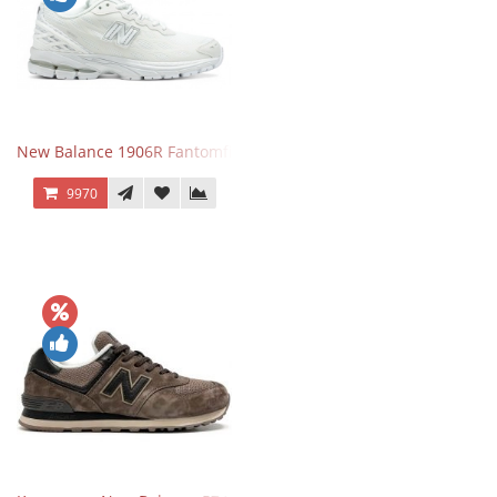
New Balance 1906R Fantomfit White
9970