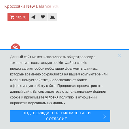
Кроссовки New Balance 9060 Sea Salt Surf
10570
×
Данный сайт может использовать общеотраслевую
технологию, называемую cookie. Файлы cookie
представляют собой небольшие фрагменты данных,
которые временно сохраняются на вашем компьютере или
мобильном устройстве, и обеспечивают более
эффективную работу сайта. Продолжая просматривать
данный сайт, Вы соглашаетесь с использованием файлов
Левая панель
New Balance 9060 Magnet Dark Grey
cookie и принимаете
условия
политики в отношении
обработки персональных данных.
10570
ПОДТВЕРЖДАЮ ОЗНАКОМЛЕНИЕ И
СОГЛАСИЕ