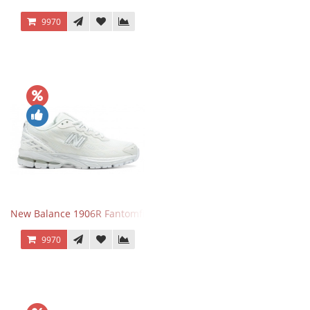
9970
New Balance 1906R Fantomfit White
9970