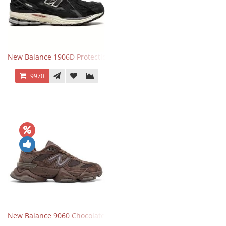
New Balance 1906D Protection Pack Black черные
9970
New Balance 9060 Chocolate Brown