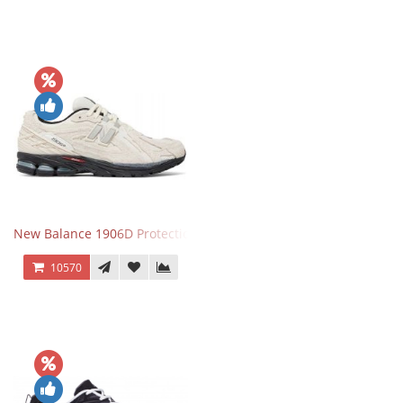
New Balance 1906D Protection Pack Turtledove
10570