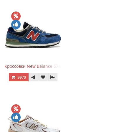
Кроссовки New Balance 574 Blue Black Red синий с красным
9970