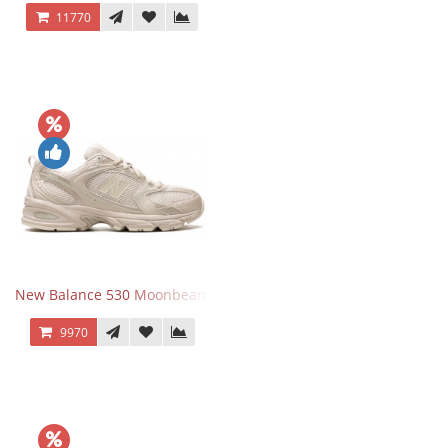
11770
New Balance 530 Moonbeam Sea Salt
9970