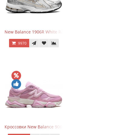
New Balance 1906R White Rain Cloud Silver Metallic
9970
Кроссовки New Balance 9060 ASOS Exclusive Pink Overdye