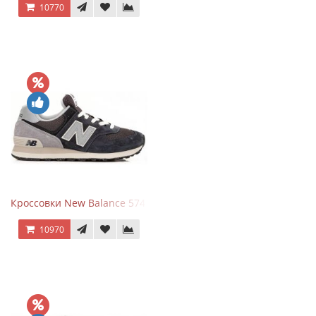
10770
Кроссовки New Balance 574 Grey Graphite Black
10970