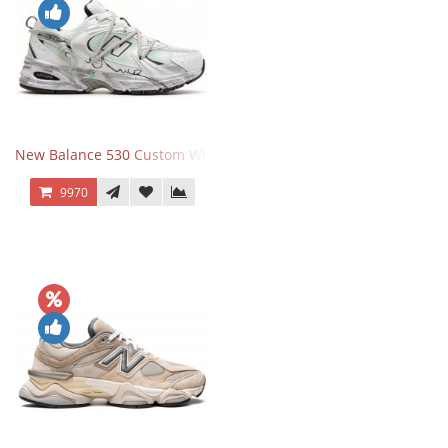
New Balance 530 Custom White Silver Navy
9970