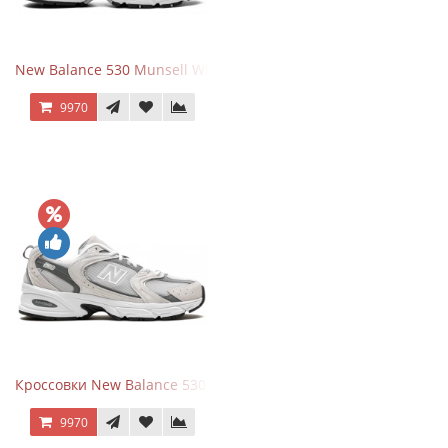
New Balance 530 Munsell White Silver
9970
Кроссовки New Balance 530 Grey Matter Harbor Grey
9970