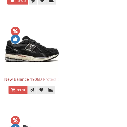
10970
New Balance 1906D Protection Pack Black черные
9970