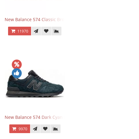
New Balance 574 Classic Brown White
11970
New Balance 574 Dark Cyan Black Suede
9970