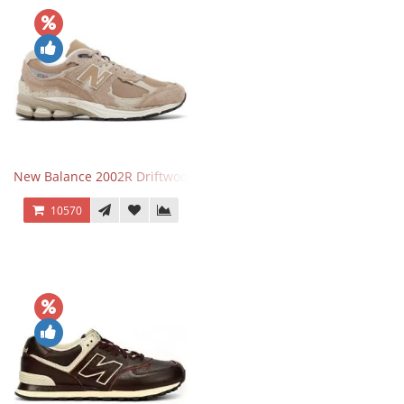
New Balance 2002R Driftwood Sea Salt бежевые
10570