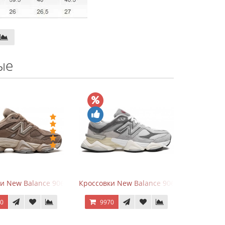
ые
hite
ки New Balance 9060 Mushroom
Кроссовки New Balance 9060 Rain Cloud G
70
9970