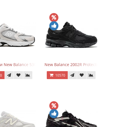
и New Balance 530 Grey Matter Harbor Grey
New Balance 2002R Protection Phantom Bl
70
10570