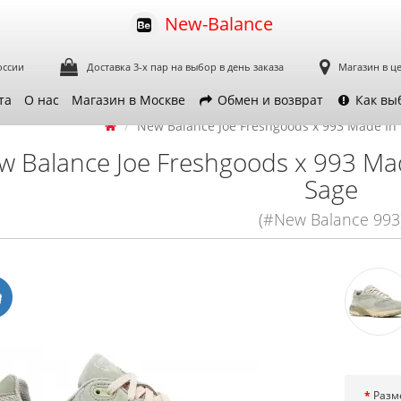
New-Balance
оссии
Доставка 3-х пар
на выбор в день заказа
Магазин в ц
та
О нас
Магазин в Москве
Обмен и возврат
Как вы
New Balance Joe Freshgoods x 993 Made In
w Balance Joe Freshgoods x 993 Ma
Sage
(#New Balance 993
Разм