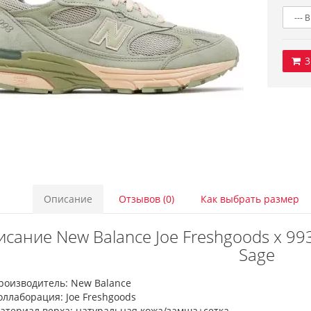
3
Описание
Отзывов (0)
Как выбрать размер
сание New Balance Joe Freshgoods x 993
Sage
роизводитель: New Balance
оллаборация: Joe Freshgoods
атериал верха: натуральная кожа/замша+сетка