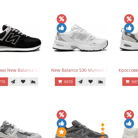
ки New Balance 574 Evergreen Black
New Balance 530 Munsell White Silver
Кроссовк
770
9970
99