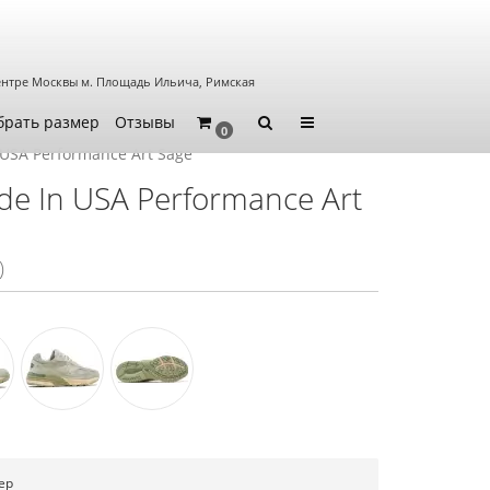
ентре Москвы
м. Площадь Ильича, Римская
брать размер
Отзывы
0
 USA Performance Art Sage
de In USA Performance Art
)
ер