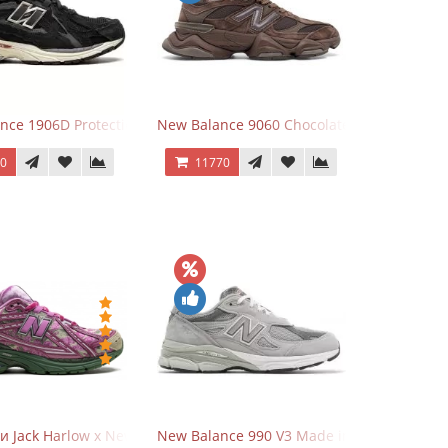
Grey
nce 1906D Protection Pack Black черные
New Balance 9060 Chocolate Brown
70
11770
и Jack Harlow x New Balance 1906r Kentucky Derby
New Balance 990 V3 Made in USA Grey