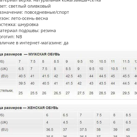
вет: светлый оливковый
азначение: повседневные/спорт
езон: лето-осень-весна
астежка: шнуровка
атериал подошвы: резина
оготип: NB
аличие в интернет-магазине: да