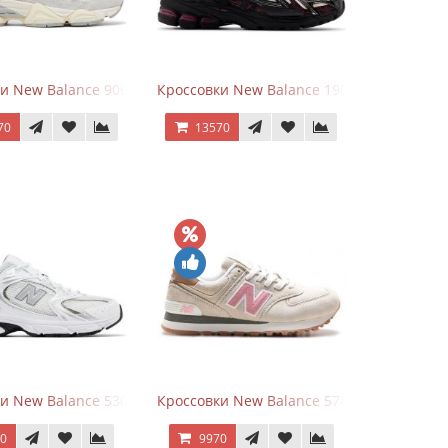
goods Dark Grey
и New Balance 9060 Quartz Grey
Кроссовки New Balance 1906A Dragon Ber
70
13570
rey
и New Balance 530 White Silver Metallic
Кроссовки New Balance 574 Power Beige P
70
9970