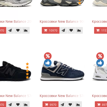
ки New Balance 2002R Protection Pack Grey
Кроссовки New Balance 9060 x Joe Fresh
Кроссовк
970
10970
115
ки New Balance 574 All Black
Кроссовки New Balance 574 Navy Blue G
Кроссовк
970
9970
89