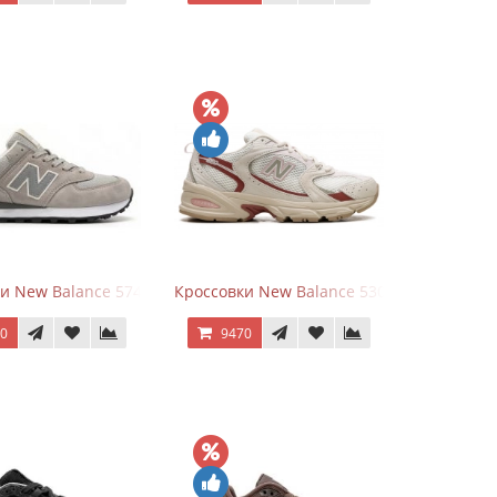
White Leather
и New Balance 574 Silver Summer Fog
Кроссовки New Balance 530 Festival Pack C
70
9470