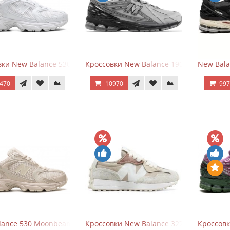
ки New Balance 530 Total White Silver
Кроссовки New Balance 1906R Brighton 
New Bala
470
10970
99
ance 530 Moonbeam Sea Salt
Кроссовки New Balance 327 Beige Pink
Кроссовк