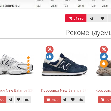
31990
Рекомендуем
ки New Balance 530 White Silver Navy
Кроссовки New Balance 574 Navy Blue W
Кроссов
970
8570
99