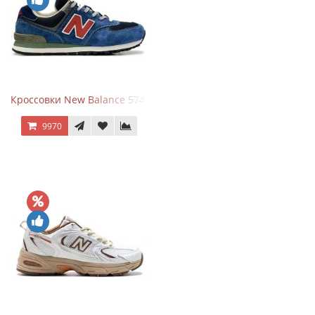
Кроссовки New Balance 574 Blue Black Red синий с красным
9970