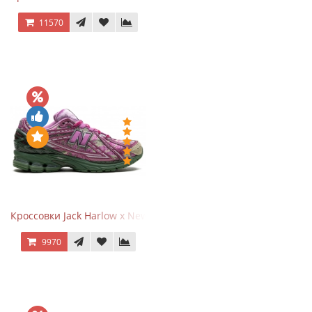
11570
Кроссовки Jack Harlow x New Balance 1906r Kentucky Derby
9970