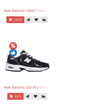
New Balance 1906D Protection Pack Turtledove
10570
New Balance 530 Black White Silver
9970