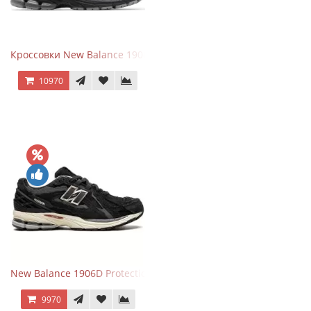
Кроссовки New Balance 1906R Brighton Grey
10970
New Balance 1906D Protection Pack Black черные
9970