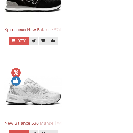
Кроссовки New Balance 574 Evergreen Black
9770
New Balance 530 Munsell White Silver