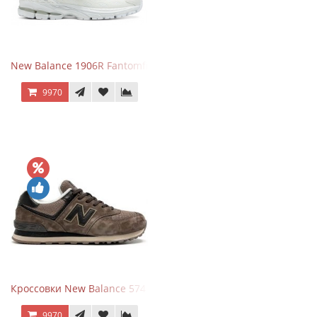
New Balance 1906R Fantomfit White
9970
Кроссовки New Balance 574 Umber Black
9970