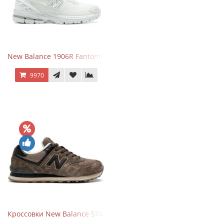
New Balance 1906R Fantomfit White
9970
Кроссовки New Balance 574 Umber Black