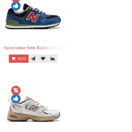
Кроссовки New Balance 574 Blue Black Red синий с красным
9970