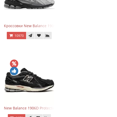
Кроссовки New Balance 1906R Brighton Grey
10970
New Balance 1906D Protection Pack Black черные