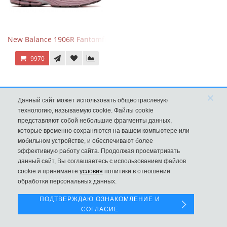
New Balance 1906R Fantomfit Ice Wine
9970
×
Данный сайт может использовать общеотраслевую
технологию, называемую cookie. Файлы cookie
представляют собой небольшие фрагменты данных,
которые временно сохраняются на вашем компьютере или
мобильном устройстве, и обеспечивают более
эффективную работу сайта. Продолжая просматривать
данный сайт, Вы соглашаетесь с использованием файлов
Левая панель
cookie и принимаете
условия
политики в отношении
обработки персональных данных.
New Balance 530 Custom Pink Silver розовые
ПОДТВЕРЖДАЮ ОЗНАКОМЛЕНИЕ И
СОГЛАСИЕ
9970