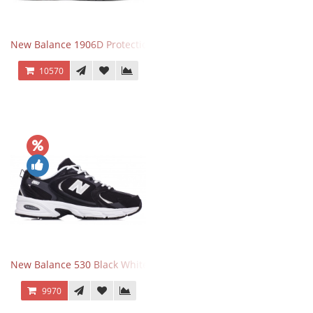
New Balance 1906D Protection Pack Turtledove
10570
New Balance 530 Black White Silver
9970