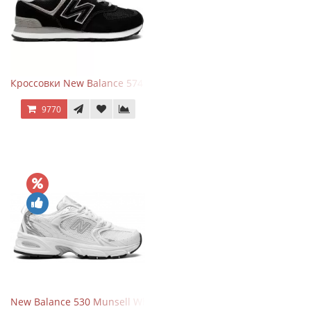
Кроссовки New Balance 574 Evergreen Black
9770
New Balance 530 Munsell White Silver