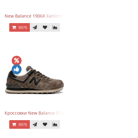
New Balance 1906R Fantomfit White
9970
Кроссовки New Balance 574 Umber Black
9970