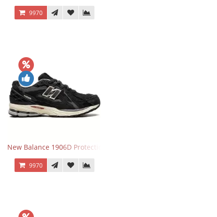
9970
New Balance 1906D Protection Pack Black черные
9970