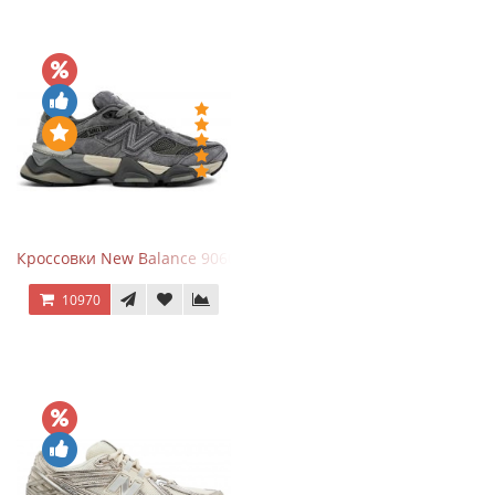
Кроссовки New Balance 9060 x Joe Freshgoods Dark Grey
10970