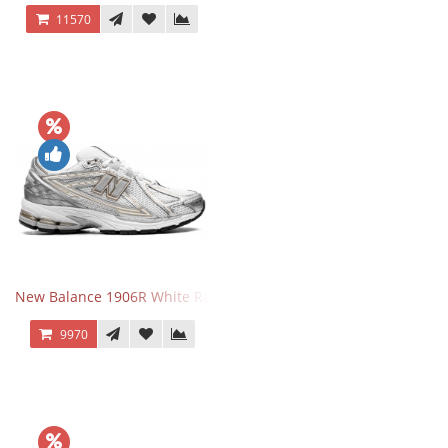
11570
New Balance 1906R White Rain Cloud Silver Metallic
9970