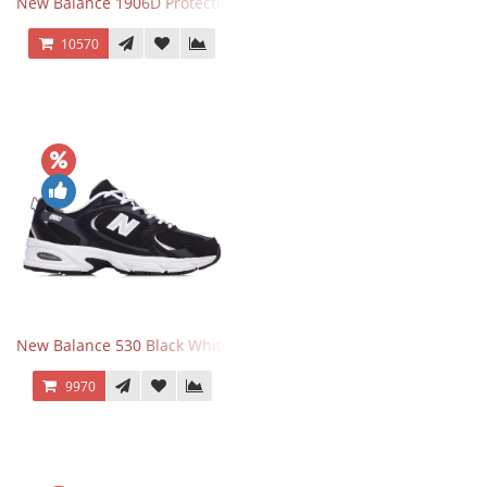
New Balance 1906D Protection Pack Turtledove
10570
New Balance 530 Black White Silver
9970