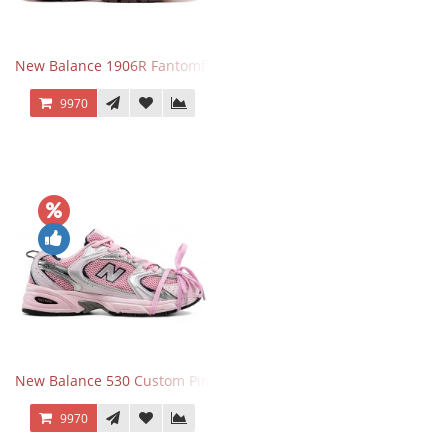
New Balance 1906R Fantomfit Ice Wine
9970
New Balance 530 Custom Pink Silver розовые
9970