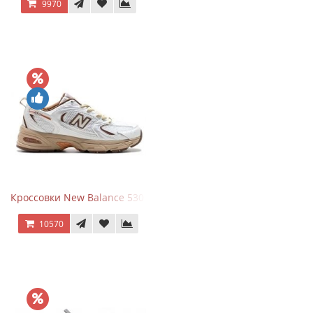
9970
Кроссовки New Balance 530 x Niko and... Off White
10570