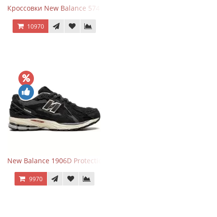
Кроссовки New Balance 574 Light Grey Pink
10970
New Balance 1906D Protection Pack Black черные
9970