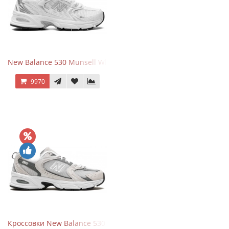
New Balance 530 Munsell White Silver
9970
Кроссовки New Balance 530 Grey Matter Harbor Grey