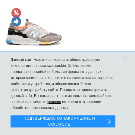
×
Данный сайт может использовать общеотраслевую
New Balance 997H Cordura Marblehead с желтой и голубой вс
технологию, называемую cookie. Файлы cookie
представляют собой небольшие фрагменты данных,
8970
которые временно сохраняются на вашем компьютере или
мобильном устройстве, и обеспечивают более
эффективную работу сайта. Продолжая просматривать
данный сайт, Вы соглашаетесь с использованием файлов
Левая панель
cookie и принимаете
условия
политики в отношении
обработки персональных данных.
ПОДТВЕРЖДАЮ ОЗНАКОМЛЕНИЕ И
СОГЛАСИЕ