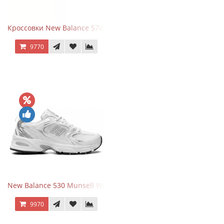
Кроссовки New Balance 574 Evergreen Black
9770
New Balance 530 Munsell White Silver
9970