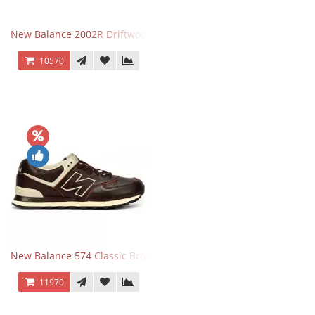
New Balance 2002R Driftwood Sea Salt бежевые
10570
New Balance 574 Classic Brown White
11970