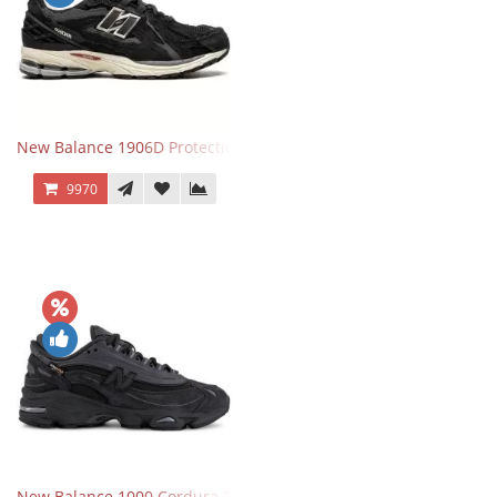
New Balance 1906D Protection Pack Black черные
9970
New Balance 1000 Cordura Trainers Black Cement