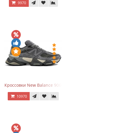
9970
Кроссовки New Balance 9060 x Joe Freshgoods Dark Grey
10970