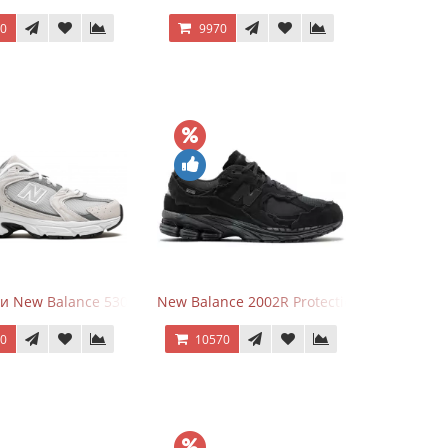
70
9970
и New Balance 530 Grey Matter Harbor Grey
New Balance 2002R Protection Phantom Bl
70
10570