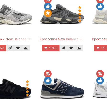
ки New Balance 2002R Protection Pack Grey
Кроссовки New Balance 9060 x Joe Fresh
Кроссовк
970
10970
115