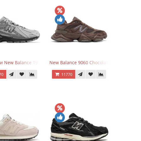
r
и New Balance 1906R Brighton Grey
New Balance 9060 Chocolate Brown
70
11770