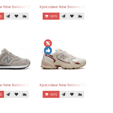
rey
и New Balance 530 White Silver Metallic
Кроссовки New Balance 574 Power Beige P
70
9970
White Leather
и New Balance 574 Silver Summer Fog
Кроссовки New Balance 530 Festival Pack C
70
9470