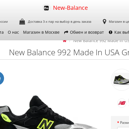
New-Balance
оссии
Доставка 3-х пар
на выбор в день заказа
Магазин в ц
та
О нас
Магазин в Москве
Обмен и возврат
Как вы
New Balance 992 Made In US
New Balance 992 Made In USA Gr
Разм