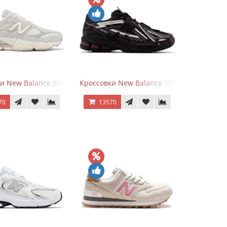
goods Dark Grey
и New Balance 9060 Quartz Grey
Кроссовки New Balance 1906A Dragon Ber
70
13570