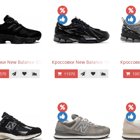
ки New Balance 9060 Triple Black
Кроссовки New Balance 1906A Black Silve
Кроссовк
570
11970
109