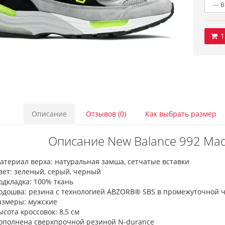
1
Описание
Отзывов (0)
Как выбрать размер
Описание New Balance 992 Made
атериал верха: натуральная замша, сетчатые вставки
вет: зеленый, серый, черный
одкладка: 100% ткань
одошва: резина с технологией ABZORB® SBS в промежуточной 
азмеры: мужские
ысота кроссовок: 8,5 см
ополнена сверхпрочной резиной N-durance