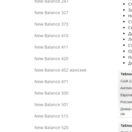
New Balance 247
С
З
New Balance 327
Н
С
New Balance 373
С
Д
New Balance 410
Л
С
New Balance 411
О
Н
New Balance 420
Д
New Balance 452 женские
New Balance 471
New Balance 500
New Balance 501
New Balance 515
New Balance 520