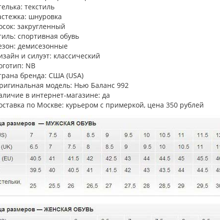
телька: текстиль
астежка: шнуровка
осок: закругленный
тиль: спортивная обувь
езон: демисезонные
изайн и силуэт: классический
оготип: NB
трана бренда: США (USA)
ригинальная модель: Нью Баланс 992
аличие в интернет-магазине: да
оставка по Москве: курьером с примеркой, цена 350 рублей