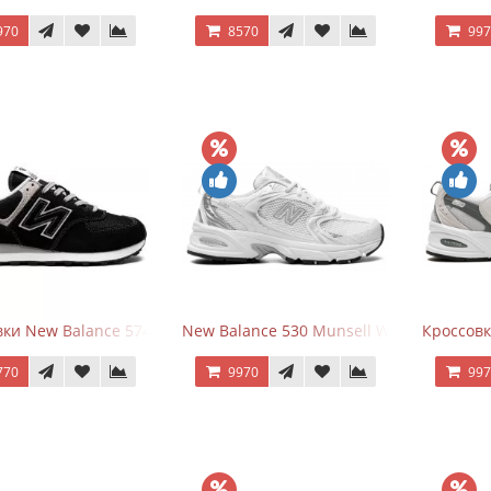
970
8570
99
ки New Balance 574 Evergreen Black
New Balance 530 Munsell White Silver
Кроссовк
770
9970
99