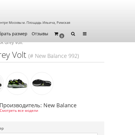
ентре Москвы
м. Площадь Ильича, Римская
брать размер
Отзывы
0
A Grey Volt
ey Volt
(# New Balance 992)
Производитель: New Balance
Смотреть все модели
ер