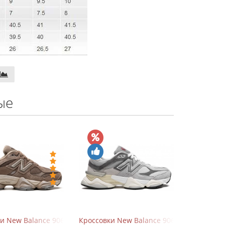
ые
hite
ки New Balance 9060 Mushroom
Кроссовки New Balance 9060 Rain Cloud G