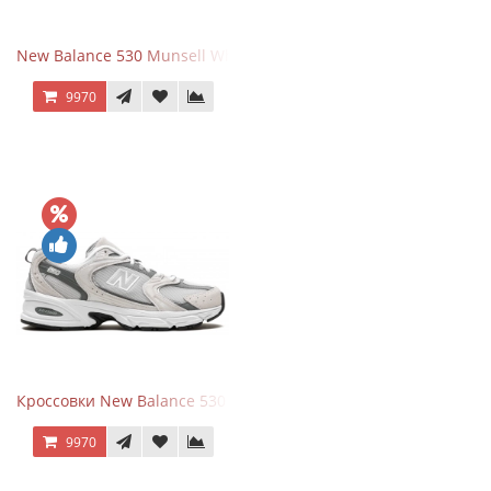
New Balance 530 Munsell White Silver
9970
Кроссовки New Balance 530 Grey Matter Harbor Grey
9970