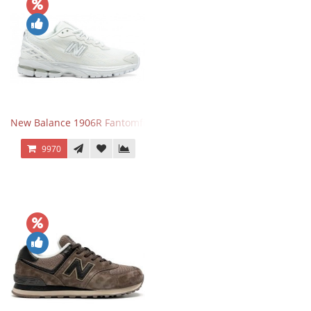
New Balance 1906R Fantomfit White
9970