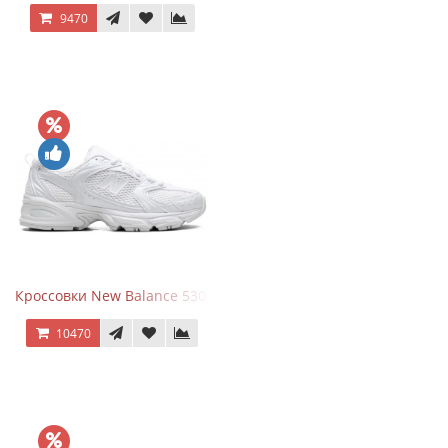
9470
Кроссовки New Balance 530 Total White Silver
10470