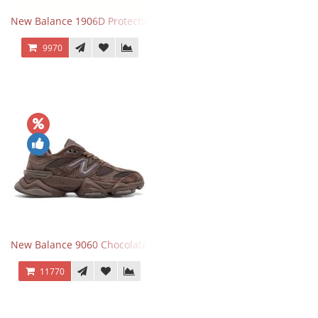
New Balance 1906D Protection Pack Black черные
9970
New Balance 9060 Chocolate Brown
11770