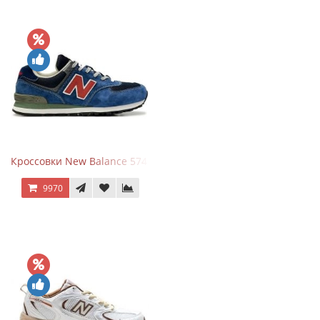
Кроссовки New Balance 574 Blue Black Red синий с красным
9970