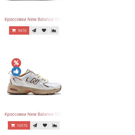
Кроссовки New Balance 574 Blue Black Red синий с красным
9970
Кроссовки New Balance 530 x Niko and... Off White
10570