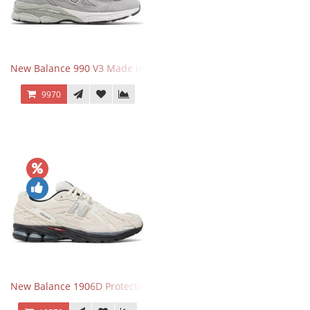
New Balance 990 V3 Made in USA Grey
9970
New Balance 1906D Protection Pack Turtledove