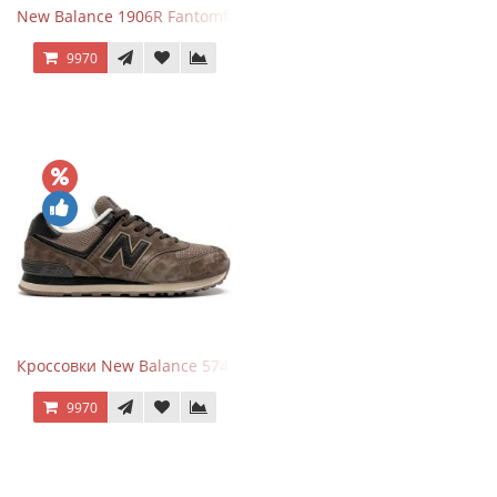
New Balance 1906R Fantomfit White
9970
Кроссовки New Balance 574 Umber Black
9970