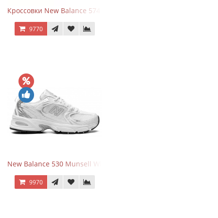
Кроссовки New Balance 574 Evergreen Black
9770
New Balance 530 Munsell White Silver
9970