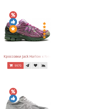
Кроссовки Jack Harlow x New Balance 1906r Kentucky Derby
9970