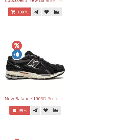
Кроссовки New Balance 1906R Brighton Grey
10970
New Balance 1906D Protection Pack Black черные
9970