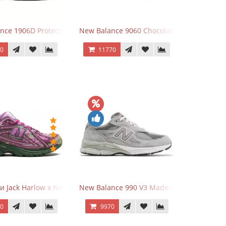
Grey
nce 1906D Protection Pack Black черные
New Balance 9060 Chocolate Brown
70
11770
и Jack Harlow x New Balance 1906r Kentucky Derby
New Balance 990 V3 Made in USA Grey
70
9970