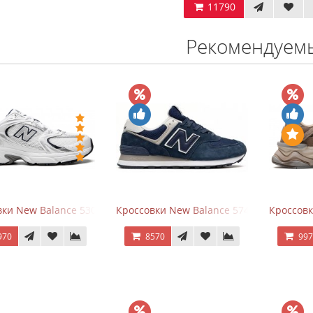
11790
Рекомендуем
ки New Balance 530 White Silver Navy
Кроссовки New Balance 574 Navy Blue W
Кроссов
970
8570
99