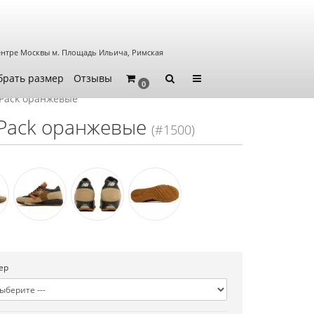
ентре Москвы
м. Площадь Ильича, Римская
брать размер
Отзывы
0
 Pack оранжевые
 Pack оранжевые
(#1500)
ер