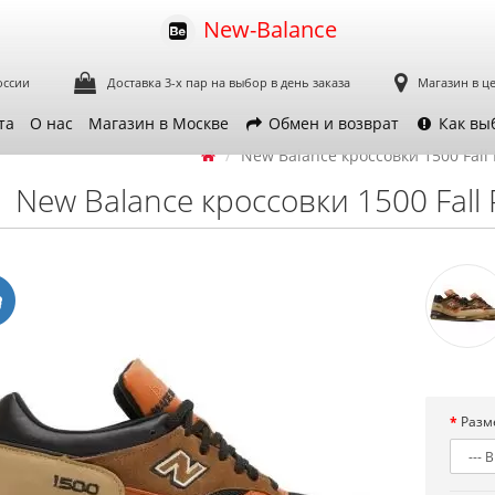
New-Balance
оссии
Доставка 3-х пар
на выбор в день заказа
Магазин в ц
та
О нас
Магазин в Москве
Обмен и возврат
Как вы
New Balance кроссовки 1500 Fall
New Balance кроссовки 1500 Fall
Разм