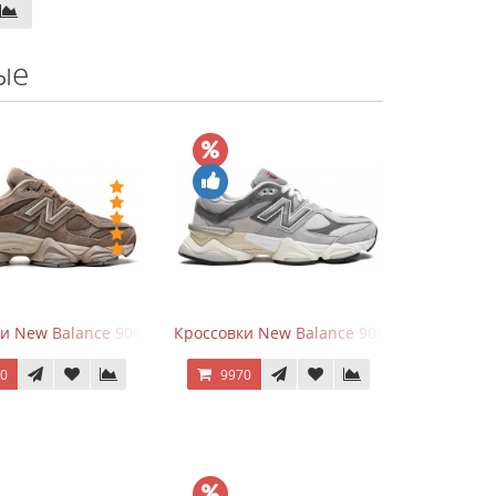
ые
hite
ки New Balance 9060 Mushroom
Кроссовки New Balance 9060 Rain Cloud G
70
9970