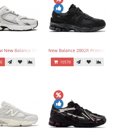
и New Balance 530 Grey Matter Harbor Grey
New Balance 2002R Protection Phantom Bl
70
10570