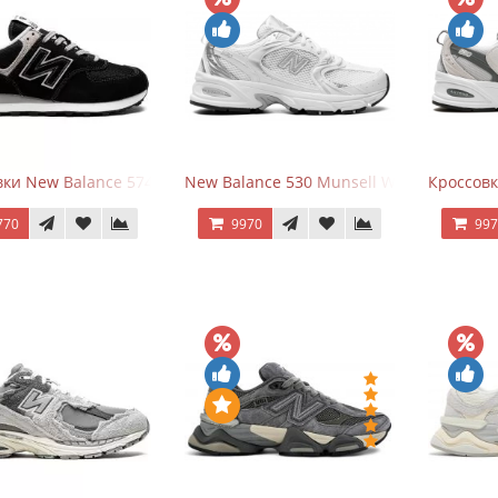
ки New Balance 574 Evergreen Black
New Balance 530 Munsell White Silver
Кроссовк
770
9970
99