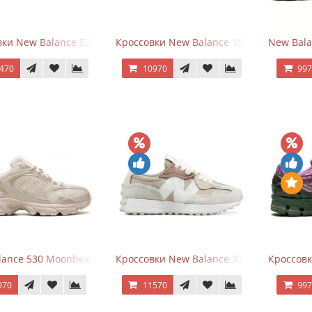
ки New Balance 530 Total White Silver
Кроссовки New Balance 1906R Brighton 
New Bala
470
10970
99
ance 530 Moonbeam Sea Salt
Кроссовки New Balance 327 Beige Pink
Кроссовк
970
11570
99