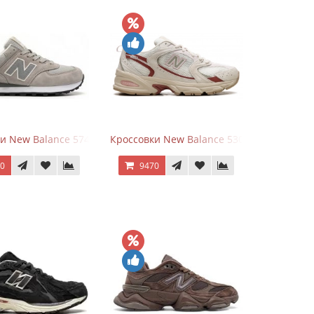
White Leather
и New Balance 574 Silver Summer Fog
Кроссовки New Balance 530 Festival Pack C
70
9470