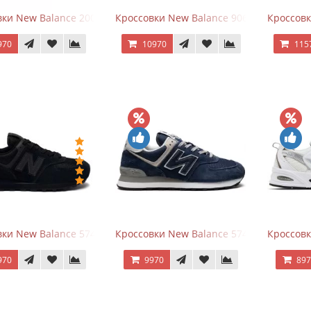
ки New Balance 2002R Protection Pack Grey
Кроссовки New Balance 9060 x Joe Fresh
Кроссовк
970
10970
115
ки New Balance 574 All Black
Кроссовки New Balance 574 Navy Blue G
Кроссовк
970
9970
89