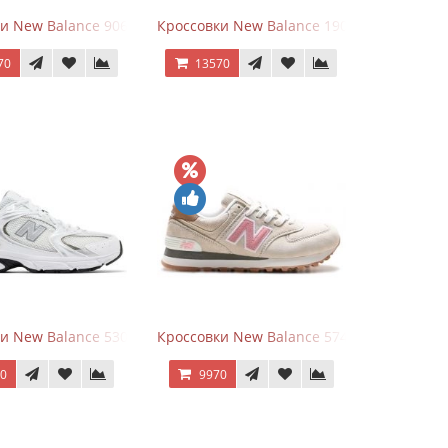
goods Dark Grey
и New Balance 9060 Quartz Grey
Кроссовки New Balance 1906A Dragon Ber
70
13570
rey
и New Balance 530 White Silver Metallic
Кроссовки New Balance 574 Power Beige P
70
9970