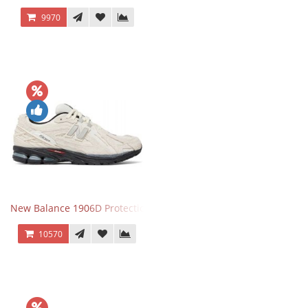
9970
New Balance 1906D Protection Pack Turtledove
10570