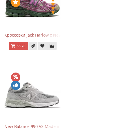
Кроссовки Jack Harlow x New Balance 1906r Kentucky Derby
9970
New Balance 990 V3 Made in USA Grey