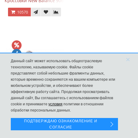
Кроссовки New Balance 9060 Triple Black
10570
×
Данный сайт может использовать общеотраслевую
технологию, называемую cookie. Файлы cookie
представляют собой небольшие фрагменты данных,
которые временно сохраняются на вашем компьютере или
мобильном устройстве, и обеспечивают более
эффективную работу сайта. Продолжая просматривать
New Balance 1906R Fantomfit Ice Wine
данный сайт, Вы соглашаетесь с использованием файлов
Левая панель
cookie и принимаете
условия
политики в отношении
9970
обработки персональных данных.
ПОДТВЕРЖДАЮ ОЗНАКОМЛЕНИЕ И
СОГЛАСИЕ