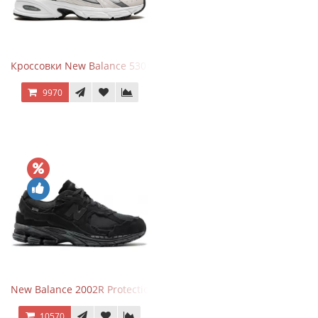
Кроссовки New Balance 530 Grey Matter Harbor Grey
9970
New Balance 2002R Protection Phantom Black
10570