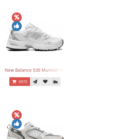
New Balance 530 Munsell White Silver
9970