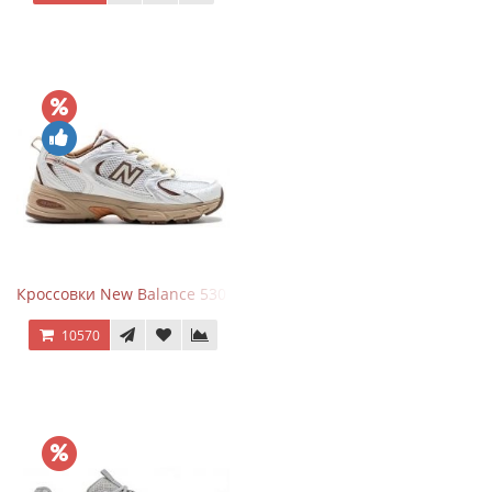
Кроссовки New Balance 530 x Niko and... Off White
10570