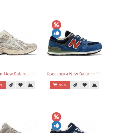
goods Dark Grey
и New Balance 1906R Arid Stone
Кроссовки New Balance 574 Blue Black Re
70
9970