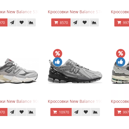
ки New Balance 530 White Silver Navy
Кроссовки New Balance 574 Navy Blue W
Кроссов
970
8570
99
ки New Balance 9060 Rain Cloud Grey
Кроссовки New Balance 1906R Brighton 
Кроссовк
970
10970
99