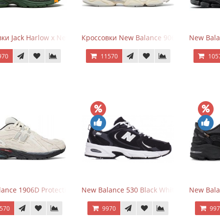
ки Jack Harlow x New Balance 1906r Kentucky Derby
Кроссовки New Balance 9060 Quartz Gre
New Bala
970
11570
105
ance 1906D Protection Pack Turtledove
New Balance 530 Black White Silver
New Bala
570
9970
99