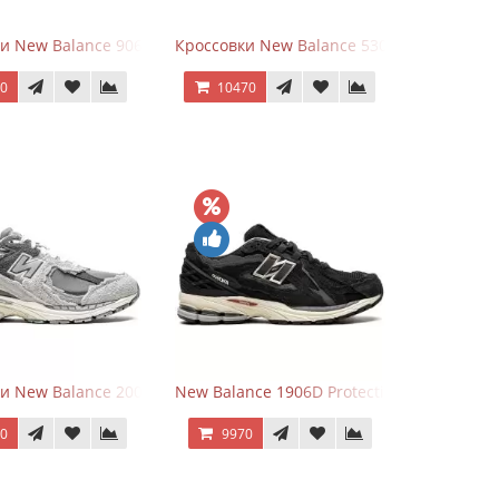
hite
ки New Balance 9060 Mushroom
Кроссовки New Balance 530 Total White Sil
70
10470
Grey
и New Balance 2002R Protection Pack Grey
New Balance 1906D Protection Pack Black
70
9970