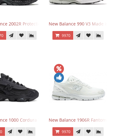
y
nce 2002R Protection Phantom Black
New Balance 990 V3 Made in USA Grey
70
9970
nce 1000 Cordura Trainers Black Cement
New Balance 1906R Fantomfit White
70
9970