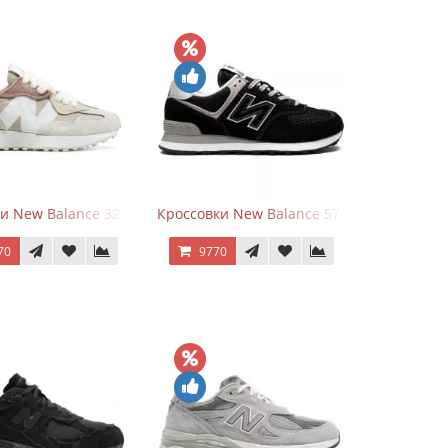
и New Balance 327 Beige Pink
Кроссовки New Balance 574 Evergreen Bla
70
9770