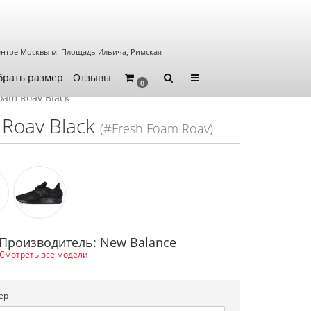
ентре Москвы
м. Площадь Ильича, Римская
брать размер
Отзывы
0
oam Roav Black
Roav Black
(#Fresh Foam Roav)
Производитель: New Balance
Смотреть все модели
ер