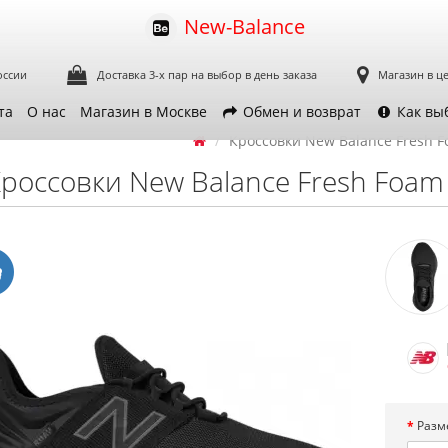
New-Balance
оссии
Доставка 3-х пар
на выбор в день заказа
Магазин в ц
та
О нас
Магазин в Москве
Обмен и возврат
Как вы
Кроссовки New Balance Fresh F
россовки New Balance Fresh Foam 
Разм