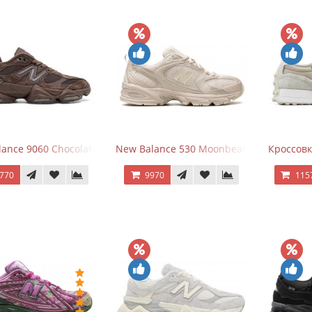
ance 9060 Chocolate Brown
New Balance 530 Moonbeam Sea Salt
Кроссовк
770
9970
115