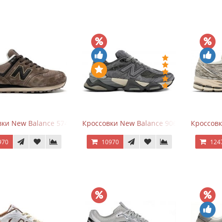
ки New Balance 574 Umber Black
Кроссовки New Balance 9060 x Joe Fresh
Кроссовк
970
10970
124