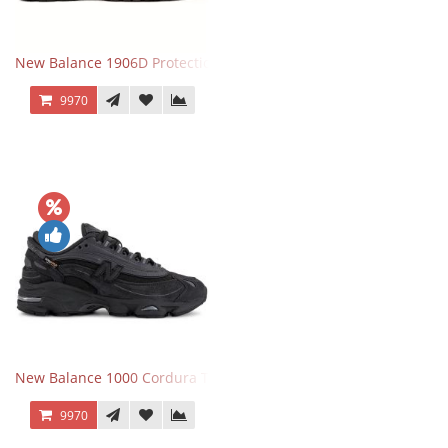
New Balance 1906D Protection Pack Black черные
9970
New Balance 1000 Cordura Trainers Black Cement
9970