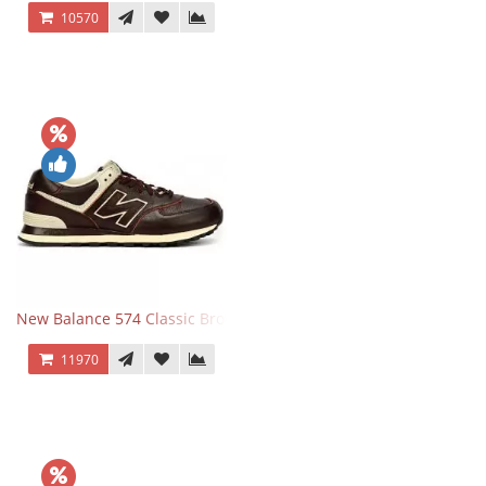
10570
New Balance 574 Classic Brown White
11970