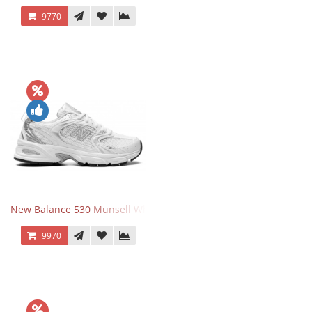
9770
New Balance 530 Munsell White Silver
9970