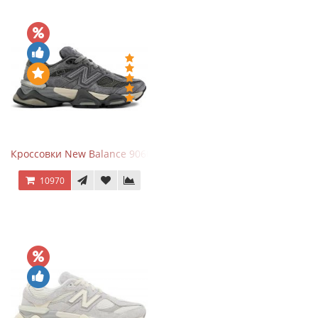
Кроссовки New Balance 9060 x Joe Freshgoods Dark Grey
10970