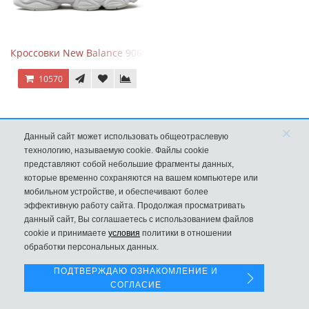
Кроссовки New Balance 9060 Triple White
10570
×
Данный сайт может использовать общеотраслевую
технологию, называемую cookie. Файлы cookie
представляют собой небольшие фрагменты данных,
которые временно сохраняются на вашем компьютере или
мобильном устройстве, и обеспечивают более
эффективную работу сайта. Продолжая просматривать
данный сайт, Вы соглашаетесь с использованием файлов
Левая панель
cookie и принимаете
условия
политики в отношении
обработки персональных данных.
New Balance 997H Cordura Marblehead с желтой и голубой вс
ПОДТВЕРЖДАЮ ОЗНАКОМЛЕНИЕ И
СОГЛАСИЕ
8970