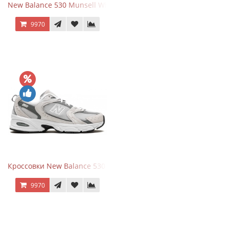
New Balance 530 Munsell White Silver
9970
Кроссовки New Balance 530 Grey Matter Harbor Grey
9970