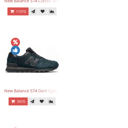
New Balance 574 Classic Brown White
11970
New Balance 574 Dark Cyan Black Suede
9970