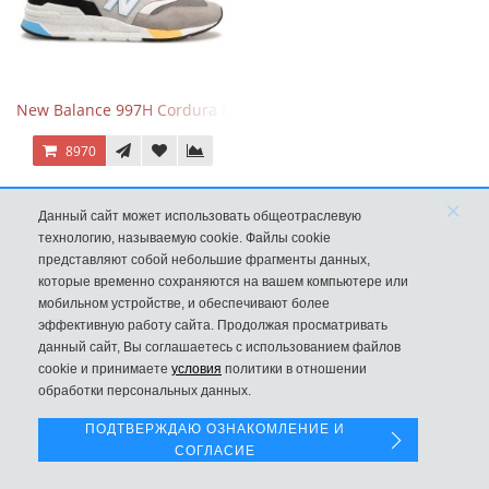
New Balance 997H Cordura Marblehead с желтой и голубой вс
8970
×
Данный сайт может использовать общеотраслевую
технологию, называемую cookie. Файлы cookie
представляют собой небольшие фрагменты данных,
которые временно сохраняются на вашем компьютере или
мобильном устройстве, и обеспечивают более
эффективную работу сайта. Продолжая просматривать
данный сайт, Вы соглашаетесь с использованием файлов
Левая панель
cookie и принимаете
условия
политики в отношении
обработки персональных данных.
ПОДТВЕРЖДАЮ ОЗНАКОМЛЕНИЕ И
New Balance 530 Custom Retro Cream Grey
СОГЛАСИЕ