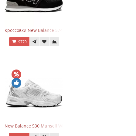
Кроссовки New Balance 574 Evergreen Black
9770
New Balance 530 Munsell White Silver