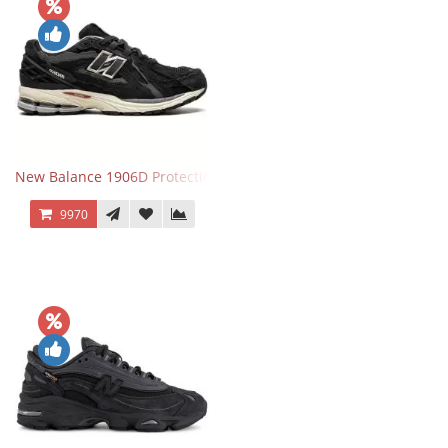
New Balance 1906D Protection Pack Black черные
9970