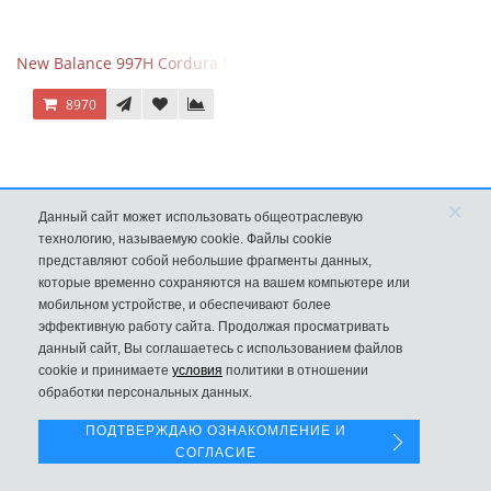
New Balance 997H Cordura Marblehead с желтой и голубой вс
8970
×
Данный сайт может использовать общеотраслевую
технологию, называемую cookie. Файлы cookie
представляют собой небольшие фрагменты данных,
которые временно сохраняются на вашем компьютере или
мобильном устройстве, и обеспечивают более
эффективную работу сайта. Продолжая просматривать
данный сайт, Вы соглашаетесь с использованием файлов
Левая панель
cookie и принимаете
условия
политики в отношении
обработки персональных данных.
New Balance 530 Custom Retro Cream Grey
ПОДТВЕРЖДАЮ ОЗНАКОМЛЕНИЕ И
9970
СОГЛАСИЕ