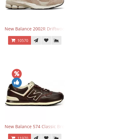
New Balance 2002R Driftwood Sea Salt бежевые
10570
New Balance 574 Classic Brown White
11970