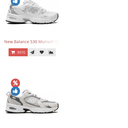
New Balance 530 Munsell White Silver
9970