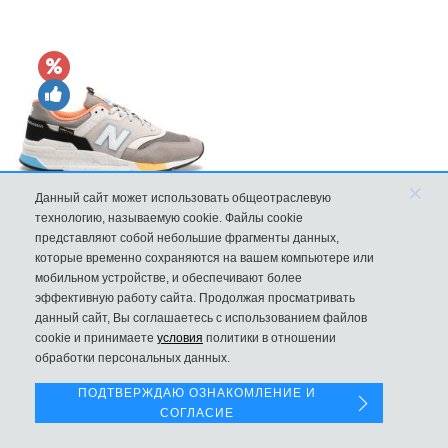
×
Данный сайт может использовать общеотраслевую
технологию, называемую cookie. Файлы cookie
New Balance 997H Cordura Marblehead с желтой и голубой вс
представляют собой небольшие фрагменты данных,
которые временно сохраняются на вашем компьютере или
8970
мобильном устройстве, и обеспечивают более
эффективную работу сайта. Продолжая просматривать
данный сайт, Вы соглашаетесь с использованием файлов
Левая панель
cookie и принимаете
условия
политики в отношении
обработки персональных данных.
ПОДТВЕРЖДАЮ ОЗНАКОМЛЕНИЕ И
СОГЛАСИЕ