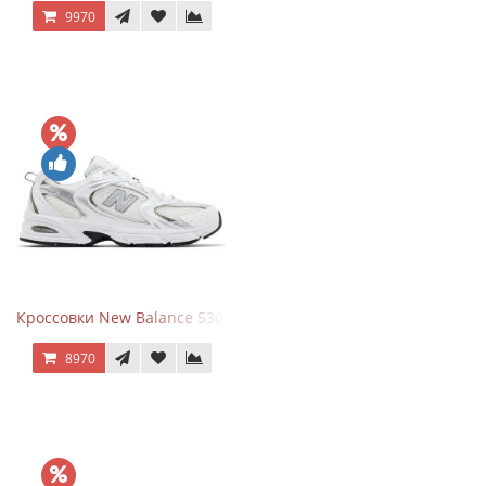
9970
Кроссовки New Balance 530 White Silver Metallic
8970