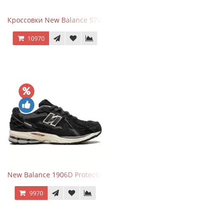
Кроссовки New Balance 574 Light Grey Pink
10970
New Balance 1906D Protection Pack Black черные
9970