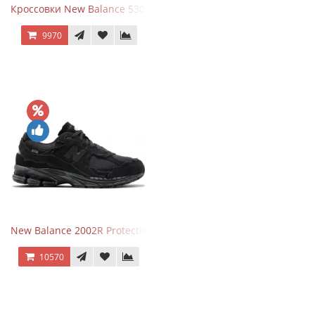
Кроссовки New Balance 530 Grey Matter Harbor Grey
9970
New Balance 2002R Protection Phantom Black
10570