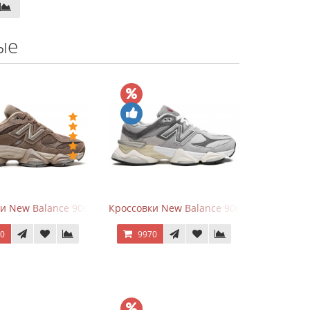
ые
hite
ки New Balance 9060 Mushroom
Кроссовки New Balance 9060 Rain Cloud G
70
9970