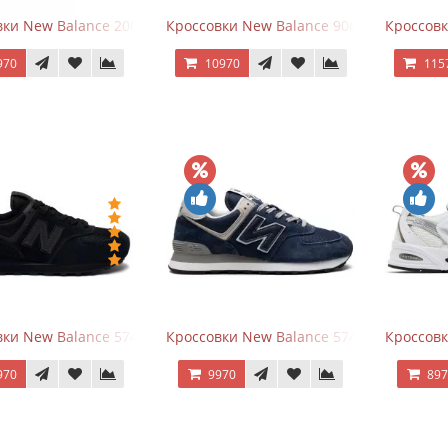
ки New Balance 2002R Protection Pack Grey
Кроссовки New Balance 9060 x Joe Fresh
Кроссовк
970
10970
115
ки New Balance 574 All Black
Кроссовки New Balance 574 Navy Blue G
Кроссовк
970
9970
89