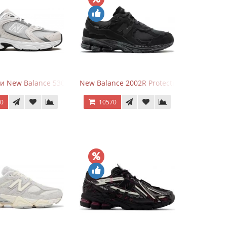
и New Balance 530 Grey Matter Harbor Grey
New Balance 2002R Protection Phantom Bl
70
10570