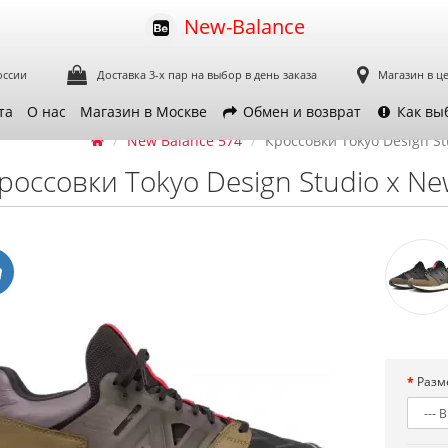
New-Balance
оссии
Доставка 3-х пар
на выбор в день заказа
Магазин в ц
та
О нас
Магазин в Москве
Обмен и возврат
Как вы
New Balance 574
Кроссовки Tokyo Design St
россовки Tokyo Design Studio x New
Разм