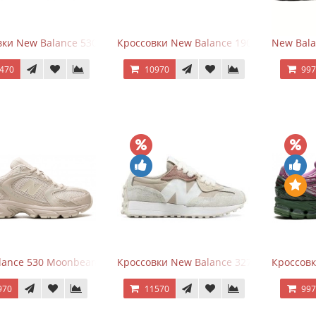
ки New Balance 530 Total White Silver
Кроссовки New Balance 1906R Brighton 
New Bala
470
10970
99
ance 530 Moonbeam Sea Salt
Кроссовки New Balance 327 Beige Pink
Кроссовк
970
11570
99