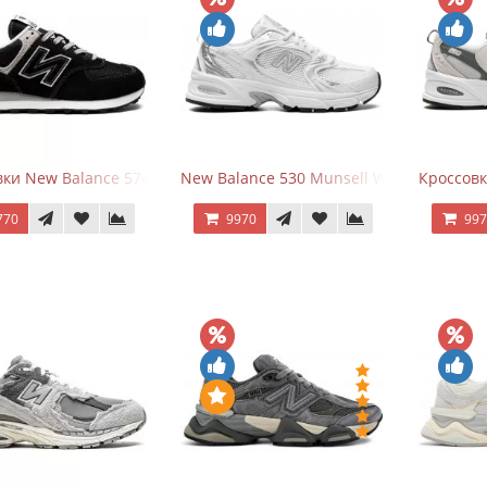
ки New Balance 574 Evergreen Black
New Balance 530 Munsell White Silver
Кроссовк
770
9970
99