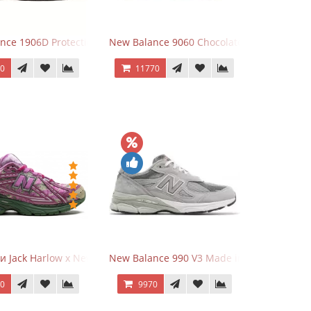
Grey
nce 1906D Protection Pack Black черные
New Balance 9060 Chocolate Brown
70
11770
и Jack Harlow x New Balance 1906r Kentucky Derby
New Balance 990 V3 Made in USA Grey
70
9970