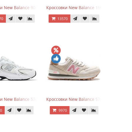
goods Dark Grey
и New Balance 9060 Quartz Grey
Кроссовки New Balance 1906A Dragon Ber
70
13570
rey
и New Balance 530 White Silver Metallic
Кроссовки New Balance 574 Power Beige P
70
9970