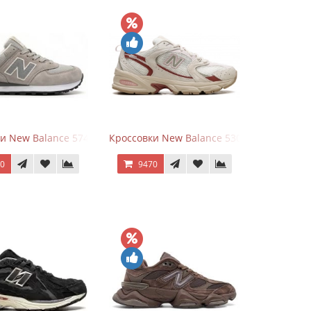
White Leather
и New Balance 574 Silver Summer Fog
Кроссовки New Balance 530 Festival Pack C
70
9470