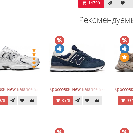
14790
Рекомендуем
ки New Balance 530 White Silver Navy
Кроссовки New Balance 574 Navy Blue W
Кроссов
970
8570
99