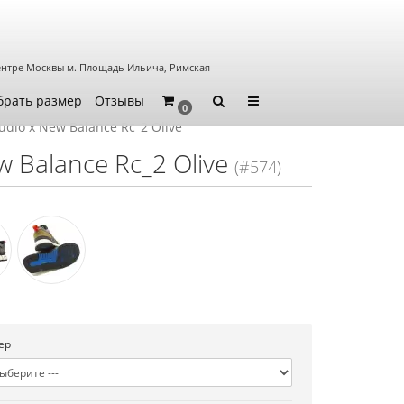
ентре Москвы
м. Площадь Ильича, Римская
брать размер
Отзывы
0
udio x New Balance Rc_2 Olive
 Balance Rc_2 Olive
(#574)
ер