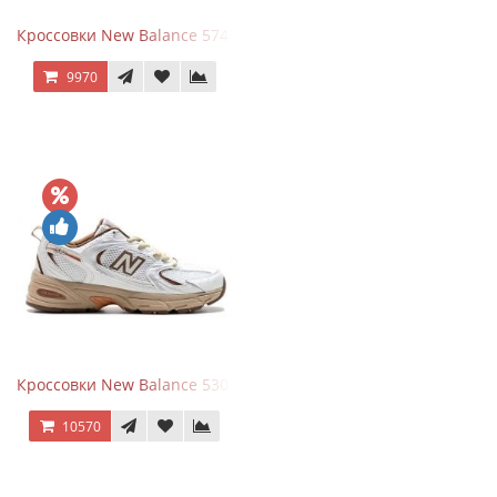
Кроссовки New Balance 574 Blue Black Red синий с красным
9970
Кроссовки New Balance 530 x Niko and... Off White
10570