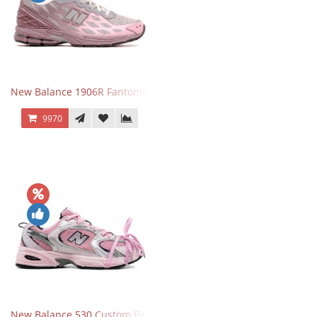
New Balance 1906R Fantomfit Ice Wine
9970
New Balance 530 Custom Pink Silver розовые