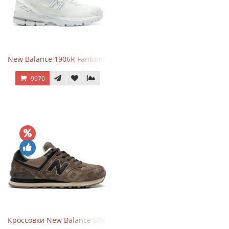
New Balance 1906R Fantomfit White
9970
Кроссовки New Balance 574 Umber Black