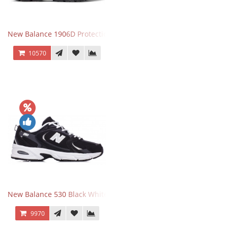
New Balance 1906D Protection Pack Turtledove
10570
New Balance 530 Black White Silver
9970