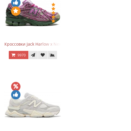
Кроссовки Jack Harlow x New Balance 1906r Kentucky Derby
9970