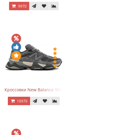
9970
Кроссовки New Balance 9060 x Joe Freshgoods Dark Grey
10970