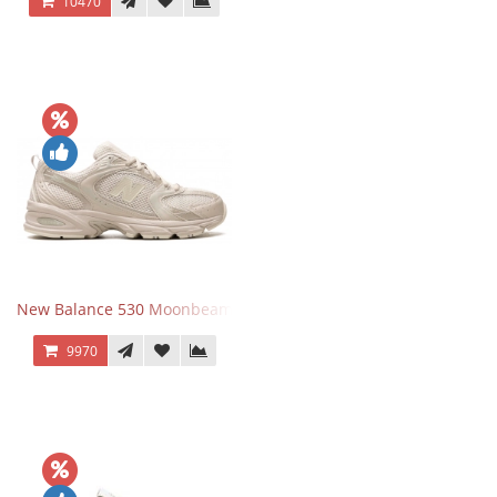
10470
New Balance 530 Moonbeam Sea Salt
9970