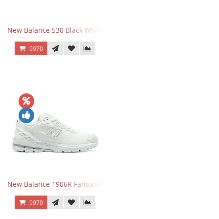
New Balance 530 Black White Silver
9970
New Balance 1906R Fantomfit White
9970