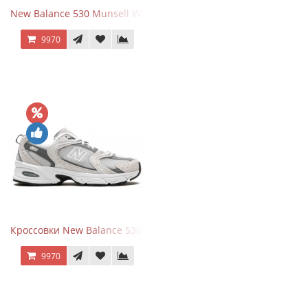
New Balance 530 Munsell White Silver
9970
Кроссовки New Balance 530 Grey Matter Harbor Grey
9970