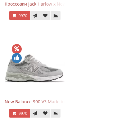
Кроссовки Jack Harlow x New Balance 1906r Kentucky Derby
9970
New Balance 990 V3 Made in USA Grey
9970