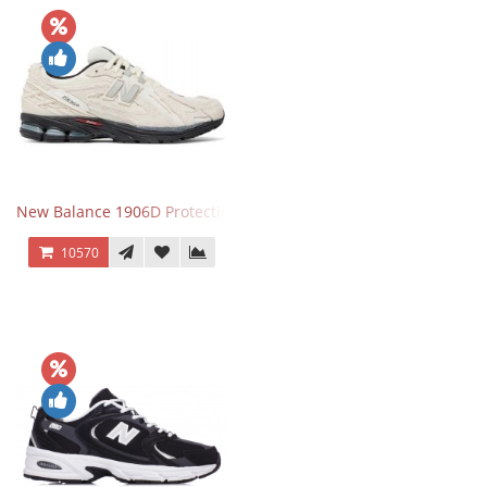
New Balance 1906D Protection Pack Turtledove
10570