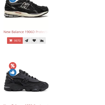
New Balance 1906D Protection Pack Black черные
9970