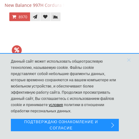
New Balance 997H Cordura Marblehead с желтой и голубой вс
8970
×
Данный сайт может использовать общеотраслевую
технологию, называемую cookie. Файлы cookie
представляют собой небольшие фрагменты данных,
которые временно сохраняются на вашем компьютере или
мобильном устройстве, и обеспечивают более
эффективную работу сайта. Продолжая просматривать
данный сайт, Вы соглашаетесь с использованием файлов
Левая панель
New Balance 530 Custom Retro Cream Grey
cookie и принимаете
условия
политики в отношении
обработки персональных данных.
9970
ПОДТВЕРЖДАЮ ОЗНАКОМЛЕНИЕ И
СОГЛАСИЕ