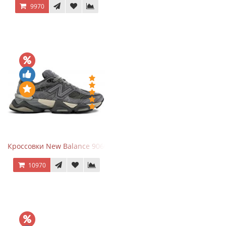
9970
Кроссовки New Balance 9060 x Joe Freshgoods Dark Grey
10970