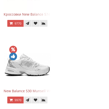
Кроссовки New Balance 574 Evergreen Black
9770
New Balance 530 Munsell White Silver
9970