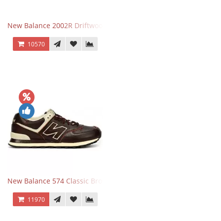
New Balance 2002R Driftwood Sea Salt бежевые
10570
New Balance 574 Classic Brown White
11970