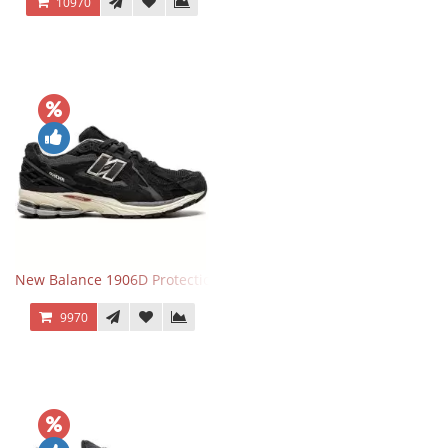
10970
New Balance 1906D Protection Pack Black черные
9970