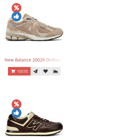
New Balance 2002R Driftwood Sea Salt бежевые
10570