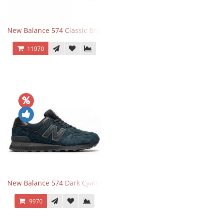
New Balance 574 Classic Brown White
11970
New Balance 574 Dark Cyan Black Suede
9970