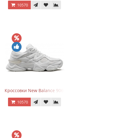
10570
Кроссовки New Balance 9060 Triple White
10570