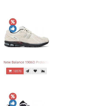
New Balance 1906D Protection Pack Turtledove
10570