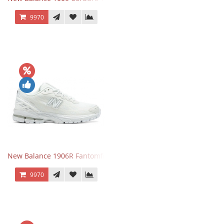
9970
New Balance 1906R Fantomfit White
9970