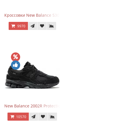
Кроссовки New Balance 530 Grey Matter Harbor Grey
9970
New Balance 2002R Protection Phantom Black
10570