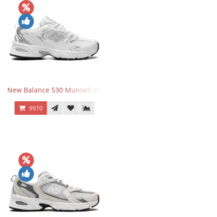
New Balance 530 Munsell White Silver
9970