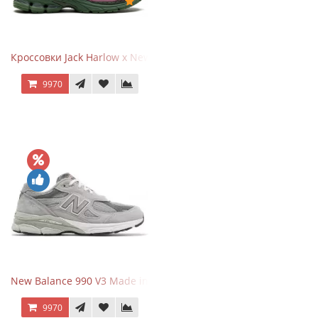
Кроссовки Jack Harlow x New Balance 1906r Kentucky Derby
9970
New Balance 990 V3 Made in USA Grey
9970