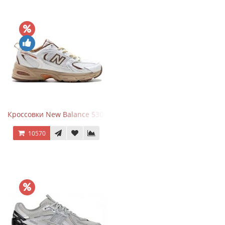
Кроссовки New Balance 530 x Niko and... Off White
10570