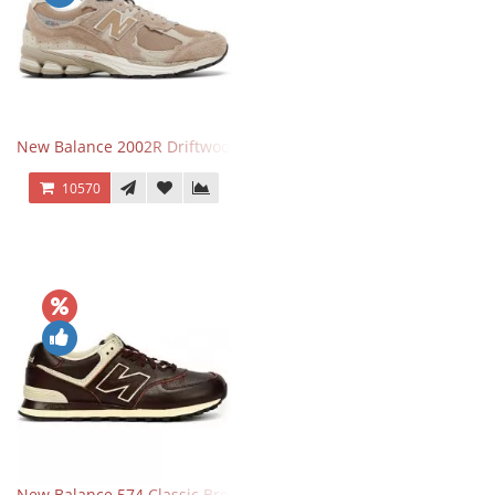
New Balance 2002R Driftwood Sea Salt бежевые
10570
New Balance 574 Classic Brown White