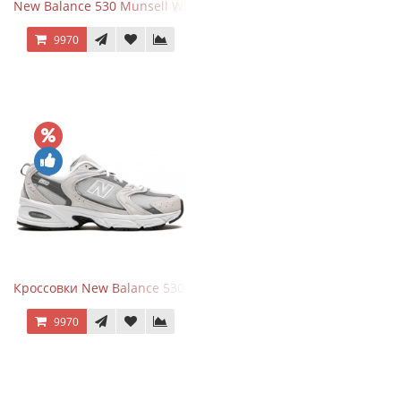
New Balance 530 Munsell White Silver
9970
Кроссовки New Balance 530 Grey Matter Harbor Grey
9970