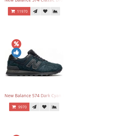
11970
New Balance 574 Dark Cyan Black Suede
9970