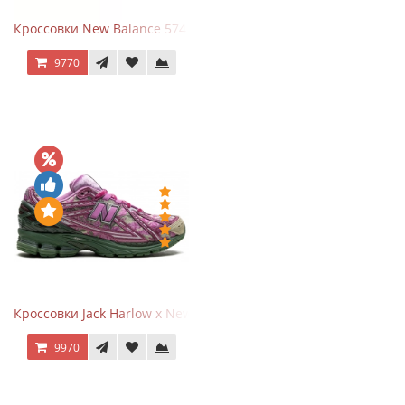
Кроссовки New Balance 574 Evergreen Black
9770
Кроссовки Jack Harlow x New Balance 1906r Kentucky Derby
9970