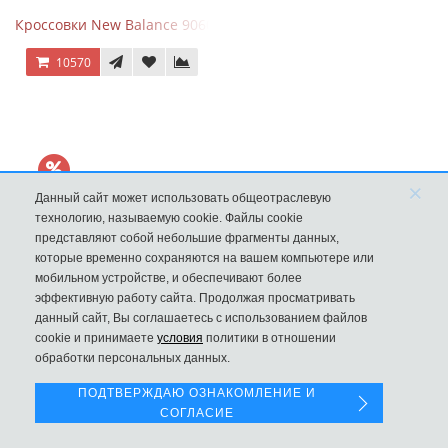
Кроссовки New Balance 9060 Sea Salt Surf
10570
×
Данный сайт может использовать общеотраслевую
технологию, называемую cookie. Файлы cookie
представляют собой небольшие фрагменты данных,
которые временно сохраняются на вашем компьютере или
мобильном устройстве, и обеспечивают более
эффективную работу сайта. Продолжая просматривать
данный сайт, Вы соглашаетесь с использованием файлов
Левая панель
New Balance 9060 Magnet Dark Grey
cookie и принимаете
условия
политики в отношении
обработки персональных данных.
10570
ПОДТВЕРЖДАЮ ОЗНАКОМЛЕНИЕ И
СОГЛАСИЕ