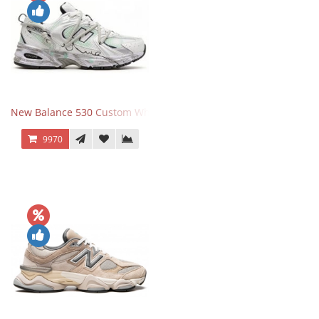
New Balance 530 Custom White Silver Navy
9970