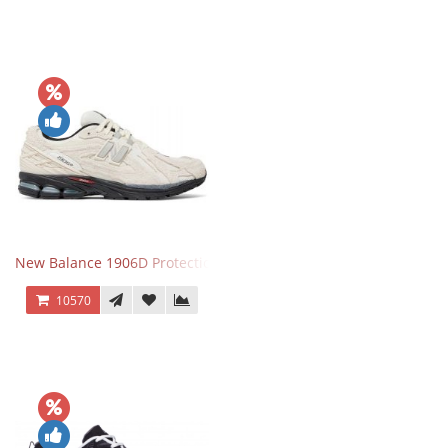
New Balance 1906D Protection Pack Turtledove
10570