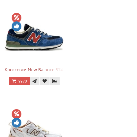
Кроссовки New Balance 574 Blue Black Red синий с красным
9970