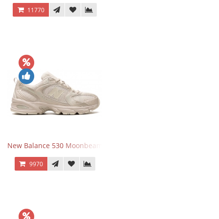
11770
New Balance 530 Moonbeam Sea Salt
9970