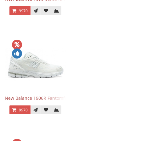
9970
New Balance 1906R Fantomfit White
9970