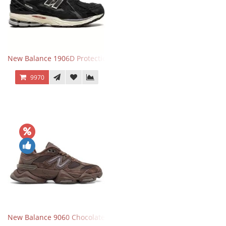
New Balance 1906D Protection Pack Black черные
9970
New Balance 9060 Chocolate Brown