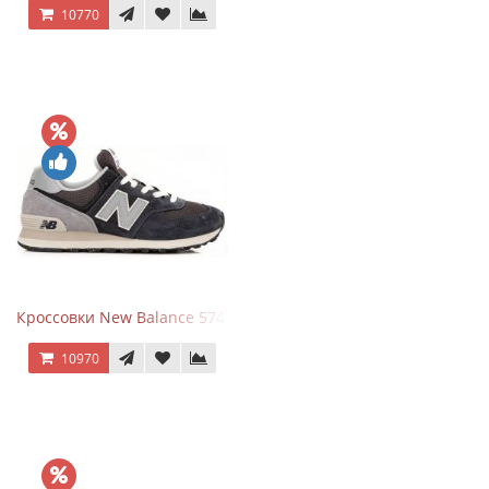
10770
Кроссовки New Balance 574 Grey Graphite Black
10970