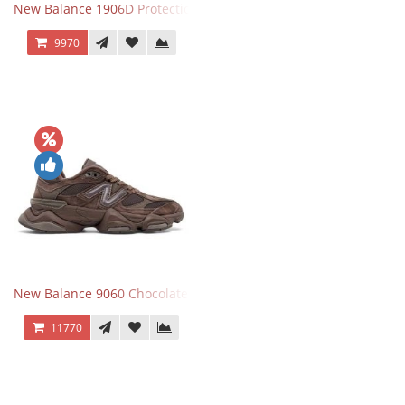
New Balance 1906D Protection Pack Black черные
9970
New Balance 9060 Chocolate Brown
11770