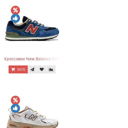
Кроссовки New Balance 574 Blue Black Red синий с красным
9970