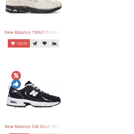
New Balance 1906D Protection Pack Turtledove
10570
New Balance 530 Black White Silver