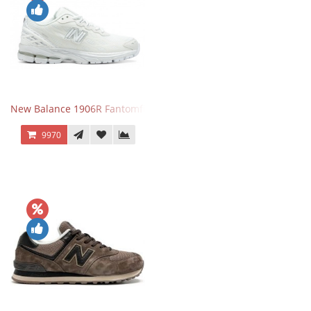
New Balance 1906R Fantomfit White
9970