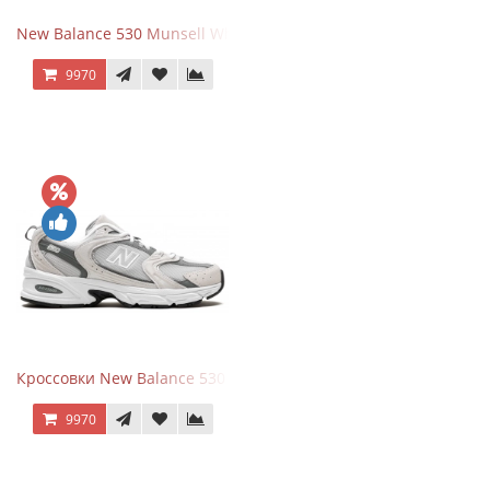
New Balance 530 Munsell White Silver
9970
Кроссовки New Balance 530 Grey Matter Harbor Grey
9970