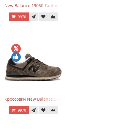
New Balance 1906R Fantomfit White
9970
Кроссовки New Balance 574 Umber Black
9970