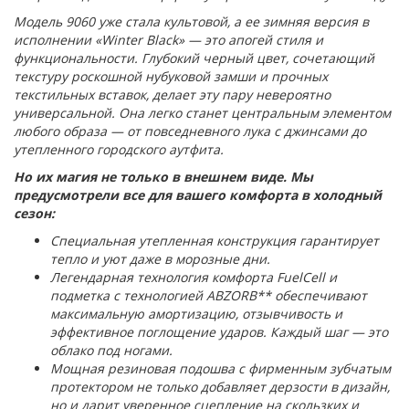
Модель 9060 уже стала культовой, а ее зимняя версия в
исполнении «Winter Black» — это апогей стиля и
функциональности. Глубокий черный цвет, сочетающий
текстуру роскошной нубуковой замши и прочных
текстильных вставок, делает эту пару невероятно
универсальной. Она легко станет центральным элементом
любого образа — от повседневного лука с джинсами до
утепленного городского аутфита.
Но их магия не только в внешнем виде. Мы
предусмотрели все для вашего комфорта в холодный
сезон:
Специальная утепленная конструкция гарантирует
тепло и уют даже в морозные дни.
Легендарная технология комфорта FuelCell и
подметка с технологией ABZORB** обеспечивают
максимальную амортизацию, отзывчивость и
эффективное поглощение ударов. Каждый шаг — это
облако под ногами.
Мощная резиновая подошва с фирменным зубчатым
протектором не только добавляет дерзости в дизайн,
но и дарит уверенное сцепление на скользких и