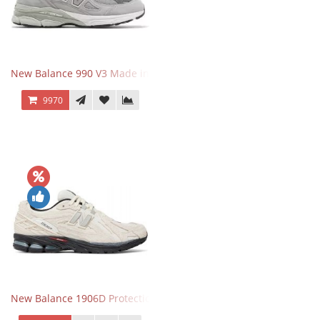
New Balance 990 V3 Made in USA Grey
9970
New Balance 1906D Protection Pack Turtledove