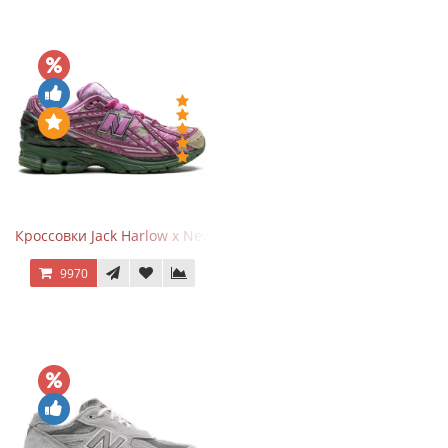
Кроссовки Jack Harlow x New Balance 1906r Kentucky Derby
9970