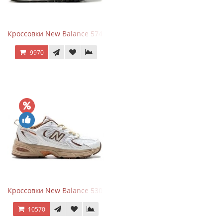
Кроссовки New Balance 574 Blue Black Red синий с красным
9970
Кроссовки New Balance 530 x Niko and... Off White
10570