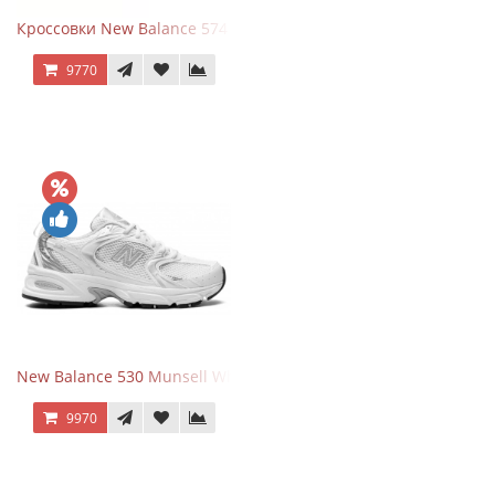
Кроссовки New Balance 574 Evergreen Black
9770
New Balance 530 Munsell White Silver
9970