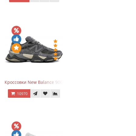
Кроссовки New Balance 9060 x Joe Freshgoods Dark Grey
10970