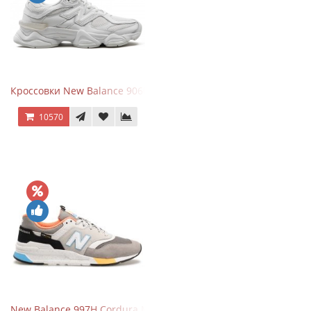
Кроссовки New Balance 9060 Triple White
10570
New Balance 997H Cordura Marblehead с желтой и голубой вс