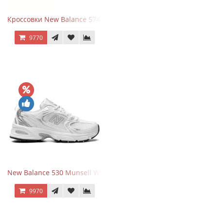
Кроссовки New Balance 574 Evergreen Black
9770
New Balance 530 Munsell White Silver
9970