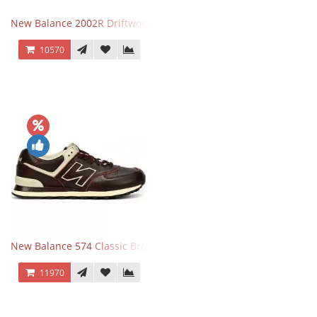
New Balance 2002R Driftwood Sea Salt бежевые
10570
New Balance 574 Classic Brown White
11970