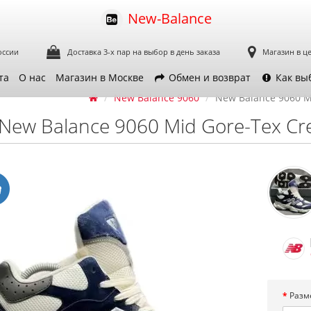
New-Balance
оссии
Доставка 3-х пар
на выбор в день заказа
Магазин в ц
та
О нас
Магазин в Москве
Обмен и возврат
Как вы
New Balance 9060
New Balance 9060 M
New Balance 9060 Mid Gore-Tex C
Разм