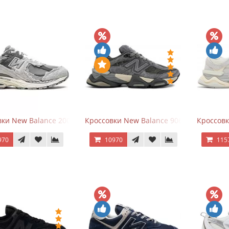
ки New Balance 2002R Protection Pack Grey
Кроссовки New Balance 9060 x Joe Fresh
Кроссовк
970
10970
115