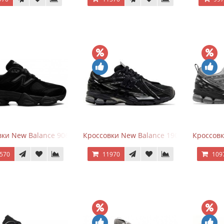
ки New Balance 9060 Triple Black
Кроссовки New Balance 1906A Black Silve
Кроссовк
570
11970
109