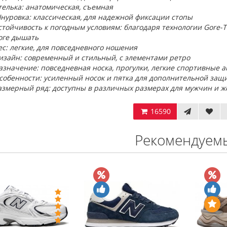
телька: анатомическая, съемная
нуровка: классическая, для надежной фиксации стопы
стойчивость к погодным условиям: благодаря технологии Gore-
оге дышать
ес: легкие, для повседневного ношения
изайн: современный и стильный, с элементами ретро
азначение: повседневная носка, прогулки, легкие спортивные а
собенности: усиленный носок и пятка для дополнительной защ
азмерный ряд: доступны в различных размерах для мужчин и 
16590
Рекомендуем