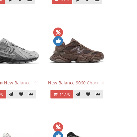
r
и New Balance 1906R Brighton Grey
New Balance 9060 Chocolate Brown
70
11770