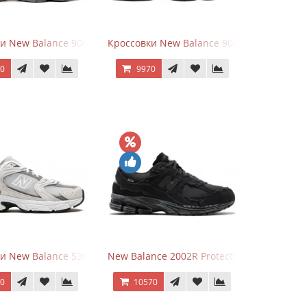
hite
ки New Balance 9060 Mushroom
Кроссовки New Balance 9060 Rain Cloud G
70
9970
и New Balance 530 Grey Matter Harbor Grey
New Balance 2002R Protection Phantom Bl
70
10570