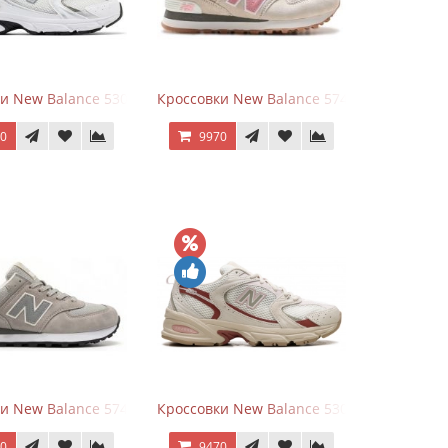
rey
и New Balance 530 White Silver Metallic
Кроссовки New Balance 574 Power Beige P
70
9970
White Leather
и New Balance 574 Silver Summer Fog
Кроссовки New Balance 530 Festival Pack C
70
9470