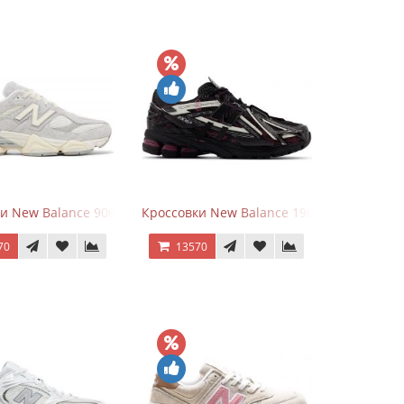
goods Dark Grey
и New Balance 9060 Quartz Grey
Кроссовки New Balance 1906A Dragon Ber
70
13570