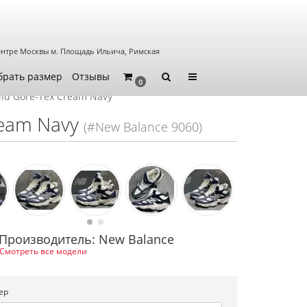
ентре Москвы
м. Площадь Ильича, Римская
брать размер
Отзывы
0
id Gore-Tex Cream Navy
ream Navy
(#New Balance 9060)
Производитель: New Balance
Смотреть все модели
ер