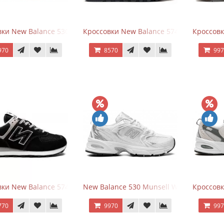
ки New Balance 530 White Silver Navy
Кроссовки New Balance 574 Navy Blue W
Кроссов
970
8570
99
ки New Balance 574 Evergreen Black
New Balance 530 Munsell White Silver
Кроссовк
770
9970
99