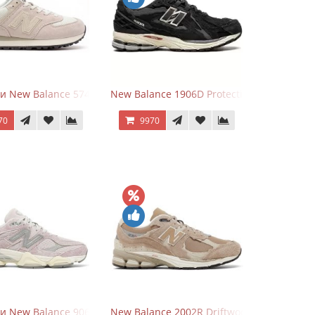
lver
и New Balance 574 Light Grey Pink
New Balance 1906D Protection Pack Black
70
9970
и New Balance 9060 December Sky
New Balance 2002R Driftwood Sea Salt бе