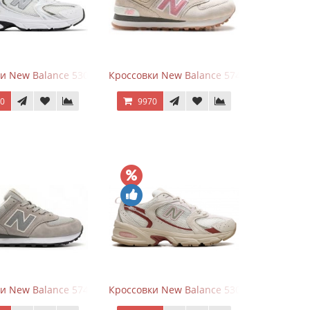
rey
и New Balance 530 White Silver Metallic
Кроссовки New Balance 574 Power Beige P
70
9970
White Leather
и New Balance 574 Silver Summer Fog
Кроссовки New Balance 530 Festival Pack C