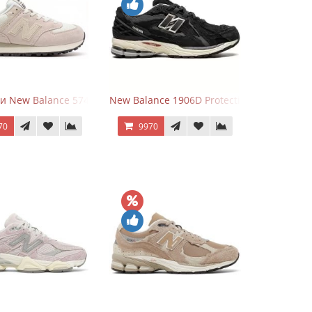
lver
и New Balance 574 Light Grey Pink
New Balance 1906D Protection Pack Black
70
9970