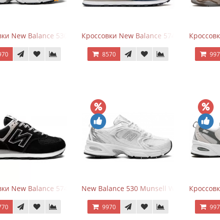
ки New Balance 530 White Silver Navy
Кроссовки New Balance 574 Navy Blue W
Кроссов
970
8570
99
ки New Balance 574 Evergreen Black
New Balance 530 Munsell White Silver
Кроссовк
770
9970
99