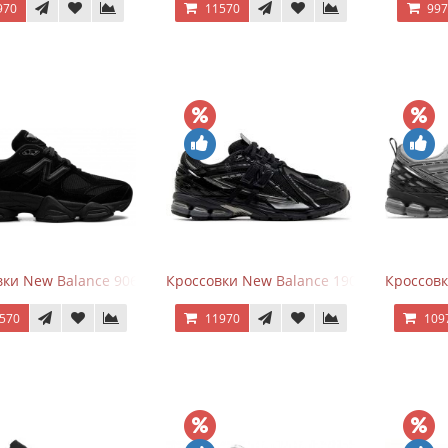
970
11570
99
ки New Balance 9060 Triple Black
Кроссовки New Balance 1906A Black Silve
Кроссовк
570
11970
109