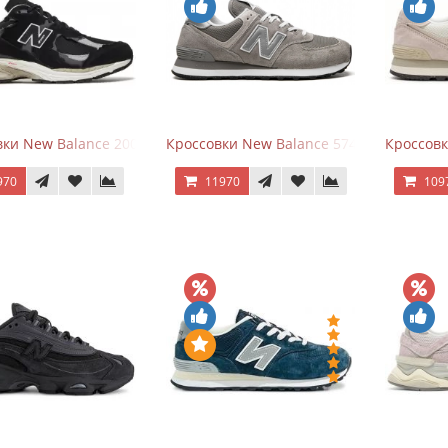
ки New Balance 2002R Protection Pack Black Grey
Кроссовки New Balance 574 Grey White Si
Кроссовк
970
11970
109