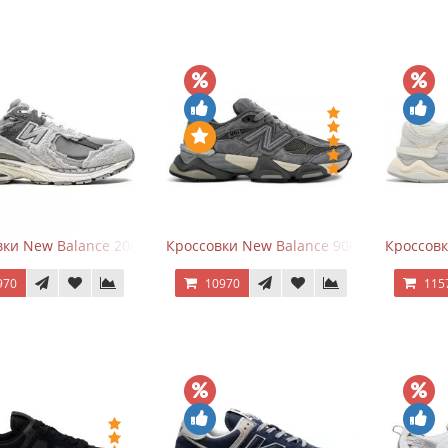
ки New Balance 2002R Protection Pack Grey
Кроссовки New Balance 9060 x Joe Fresh
Кроссовк
970
10970
115