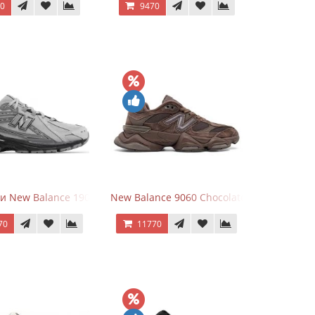
70
9470
r
и New Balance 1906R Brighton Grey
New Balance 9060 Chocolate Brown
70
11770