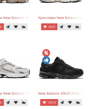
hite
ки New Balance 9060 Mushroom
Кроссовки New Balance 9060 Rain Cloud G
70
9970
и New Balance 530 Grey Matter Harbor Grey
New Balance 2002R Protection Phantom Bl
70
10570