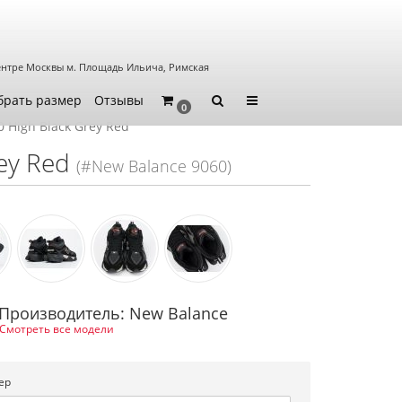
ентре Москвы
м. Площадь Ильича, Римская
брать размер
Отзывы
0
 High Black Grey Red
ey Red
(#New Balance 9060)
Производитель: New Balance
Смотреть все модели
ер