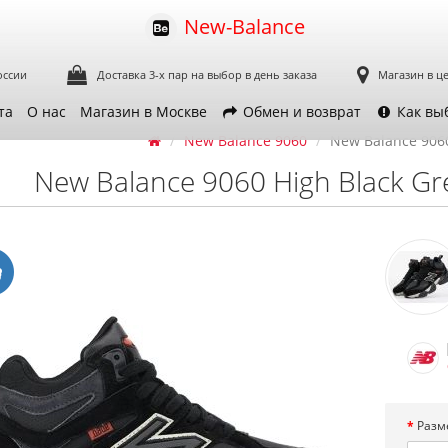
New-Balance
оссии
Доставка 3-х пар
на выбор в день заказа
Магазин в ц
та
О нас
Магазин в Москве
Обмен и возврат
Как вы
New Balance 9060
New Balance 9060
New Balance 9060 High Black Gr
Разм