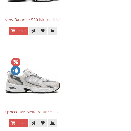
New Balance 530 Munsell White Silver
9970
Кроссовки New Balance 530 Grey Matter Harbor Grey
9970