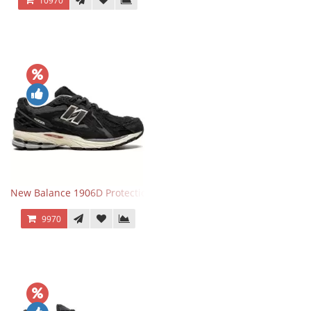
10970
New Balance 1906D Protection Pack Black черные
9970