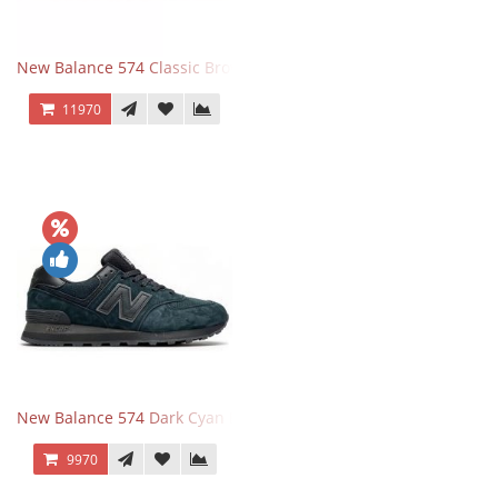
New Balance 574 Classic Brown White
11970
New Balance 574 Dark Cyan Black Suede
9970