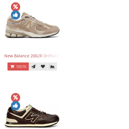
New Balance 2002R Driftwood Sea Salt бежевые
10570