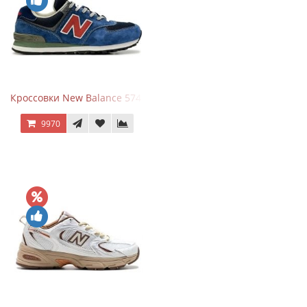
Кроссовки New Balance 574 Blue Black Red синий с красным
9970