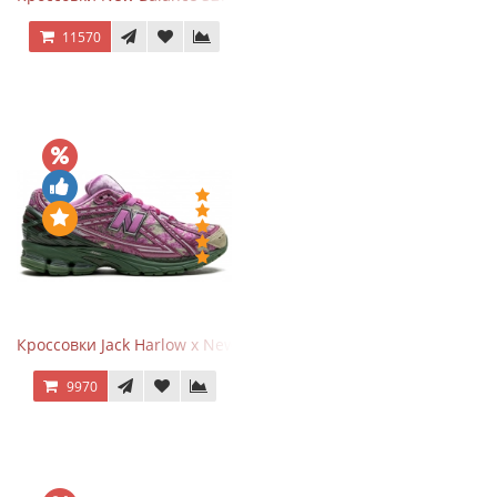
11570
Кроссовки Jack Harlow x New Balance 1906r Kentucky Derby
9970