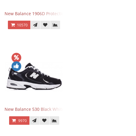
New Balance 1906D Protection Pack Turtledove
10570
New Balance 530 Black White Silver
9970