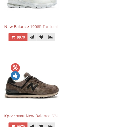
New Balance 1906R Fantomfit White
9970
Кроссовки New Balance 574 Umber Black
9970