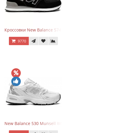
Кроссовки New Balance 574 Evergreen Black
9770
New Balance 530 Munsell White Silver