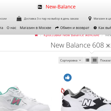
New-Balance
оссии
Доставка 3-х пар
на выбор в день заказа
Магазин в ц
та
О нас
Магазин в Москве
Обмен и возврат
Как вы
Кроссовки New Balance женские
New
New Balance 608 
Сортировка
Показа