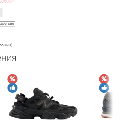
розовым
ance 608
траниц)
ения