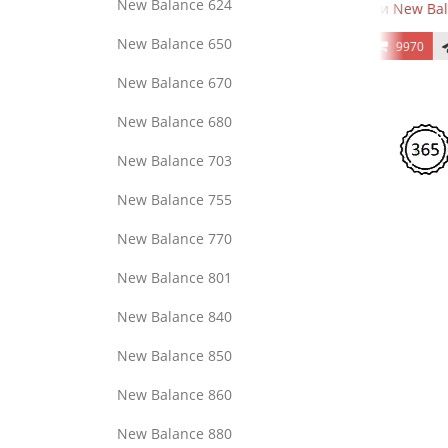
New Balance 624
Black Silver Metallic
Кроссовки New Balance 574 Apollo Grey Black
Кроссов
New Balance 650
9970
New Balance 670
New Balance 680
New Balance 703
New Balance 755
New Balance 770
New Balance 801
New Balance 840
New Balance 850
New Balance 860
New Balance 880