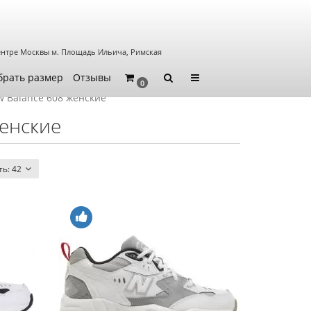
ентре Москвы
м. Площадь Ильича, Римская
брать размер
Отзывы
0
 Balance 608 женские
женские
ть:
42