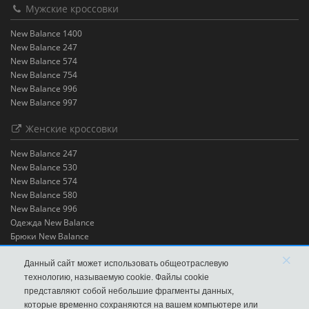
Мужские кроссовки
New Balance 1400
New Balance 247
New Balance 574
New Balance 754
New Balance 996
New Balance 997
Женские кроссовки
New Balance 247
New Balance 530
New Balance 574
New Balance 580
New Balance 996
Одежда New Balance
Брюки New Balance
Футболки New Balance
×
Шорты New Balance
Данный сайт может использовать общеотраслевую
технологию, называемую cookie. Файлы cookie
представляют собой небольшие фрагменты данных,
которые временно сохраняются на вашем компьютере или