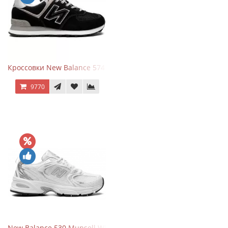
Кроссовки New Balance 574 Evergreen Black
9770
New Balance 530 Munsell White Silver