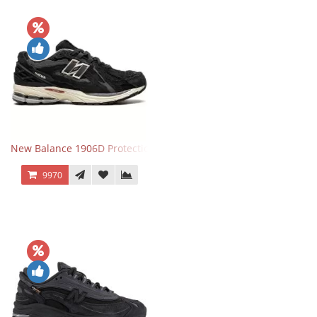
New Balance 1906D Protection Pack Black черные
9970