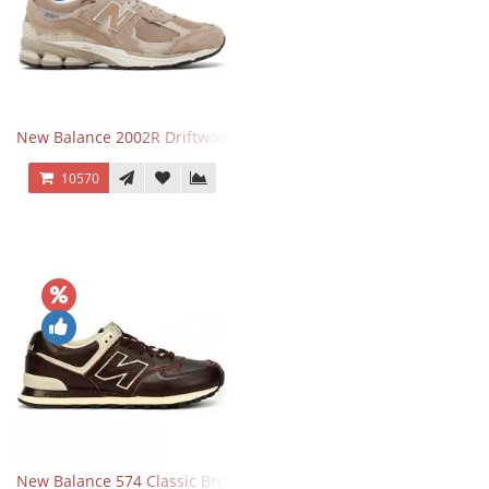
New Balance 2002R Driftwood Sea Salt бежевые
10570
New Balance 574 Classic Brown White