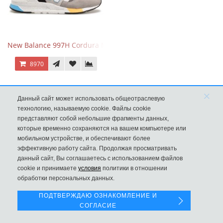
New Balance 997H Cordura Marblehead с желтой и голубой вс
8970
×
Данный сайт может использовать общеотраслевую
технологию, называемую cookie. Файлы cookie
представляют собой небольшие фрагменты данных,
которые временно сохраняются на вашем компьютере или
мобильном устройстве, и обеспечивают более
эффективную работу сайта. Продолжая просматривать
данный сайт, Вы соглашаетесь с использованием файлов
Левая панель
cookie и принимаете
условия
политики в отношении
обработки персональных данных.
ПОДТВЕРЖДАЮ ОЗНАКОМЛЕНИЕ И
New Balance 530 Custom Retro Cream Grey
СОГЛАСИЕ
9970