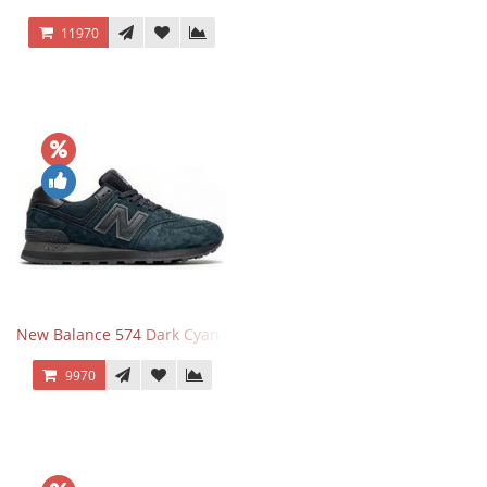
11970
New Balance 574 Dark Cyan Black Suede
9970