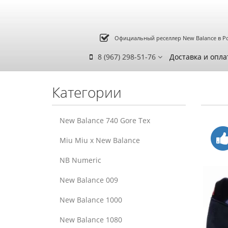
Официальный реселлер New Balance в Р
8 (967) 298-51-76
Доставка и опла
Категории
New Balance 740 Gore Tex
Miu Miu x New Balance
NB Numeric
New Balance 009
New Balance 1000
New Balance 1080