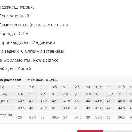
стежки: Шнуровка
 Повседневный
Демисезонная (весна-лето-осень)
 бренда - США
 производства - Индонезия
и задник: С мягкими вставками
ные элементы: New Balance
ой цвет: Синий