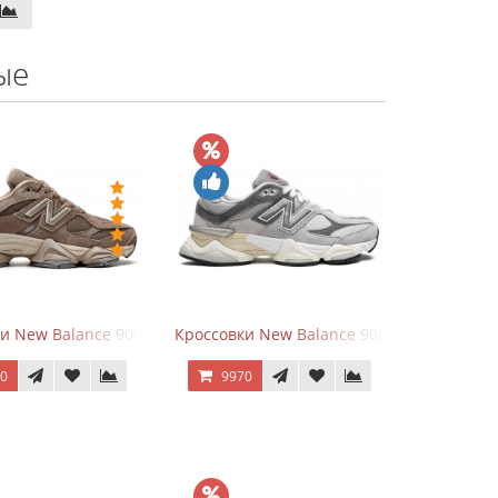
ые
hite
ки New Balance 9060 Mushroom
Кроссовки New Balance 9060 Rain Cloud G
70
9970