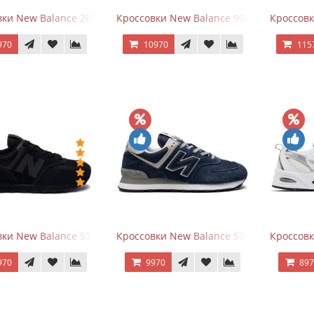
ки New Balance 2002R Protection Pack Grey
Кроссовки New Balance 9060 x Joe Fresh
Кроссовк
970
10970
115
ки New Balance 574 All Black
Кроссовки New Balance 574 Navy Blue G
Кроссовк
970
9970
89