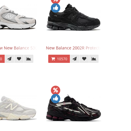
и New Balance 530 Grey Matter Harbor Grey
New Balance 2002R Protection Phantom Bl
70
10570