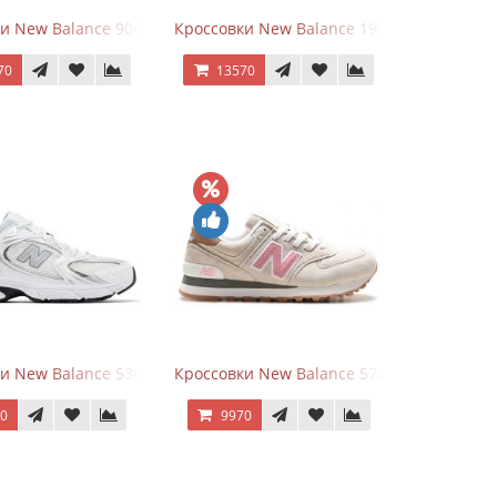
goods Dark Grey
и New Balance 9060 Quartz Grey
Кроссовки New Balance 1906A Dragon Ber
70
13570
rey
и New Balance 530 White Silver Metallic
Кроссовки New Balance 574 Power Beige P
70
9970