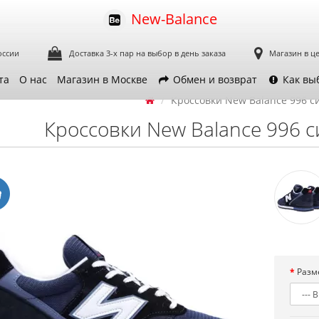
New-Balance
оссии
Доставка 3-х пар
на выбор в день заказа
Магазин в ц
та
О нас
Магазин в Москве
Обмен и возврат
Как вы
Кроссовки New Balance 996 с
Кроссовки New Balance 996 
Разм