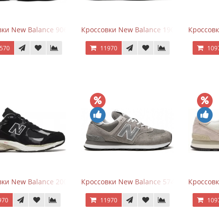
ки New Balance 9060 Triple Black
Кроссовки New Balance 1906A Black Silve
Кроссовк
570
11970
109
ки New Balance 2002R Protection Pack Black Grey
Кроссовки New Balance 574 Grey White Si
Кроссовк
970
11970
109