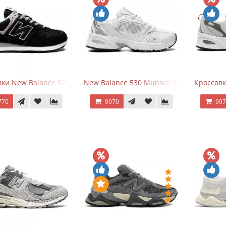
ки New Balance 574 Evergreen Black
New Balance 530 Munsell White Silver
Кроссовк
770
9970
99