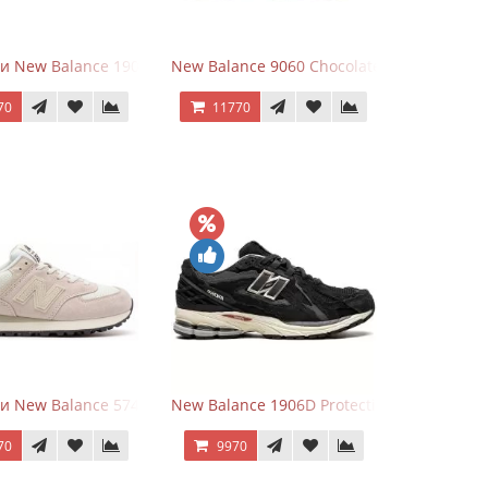
r
и New Balance 1906R Brighton Grey
New Balance 9060 Chocolate Brown
70
11770
lver
и New Balance 574 Light Grey Pink
New Balance 1906D Protection Pack Black
70
9970