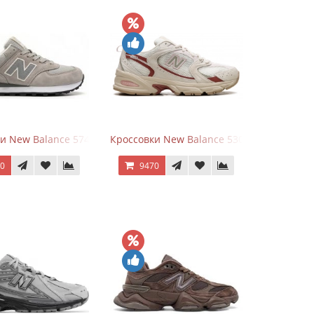
White Leather
и New Balance 574 Silver Summer Fog
Кроссовки New Balance 530 Festival Pack C
70
9470