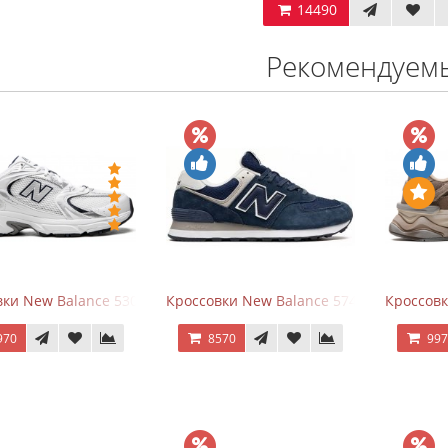
14490
Рекомендуем
ки New Balance 530 White Silver Navy
Кроссовки New Balance 574 Navy Blue W
Кроссов
970
8570
99