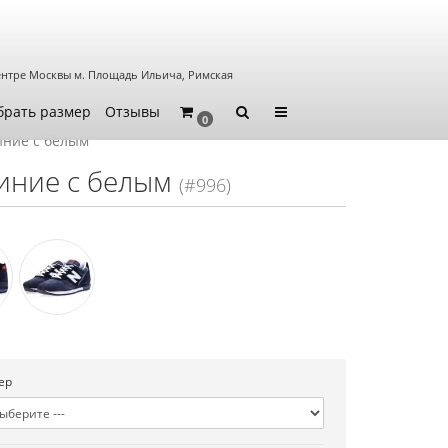
ентре Москвы
м. Площадь Ильича, Римская
брать размер
Отзывы
0
иние с белым
синие с белым
(#996)
ер