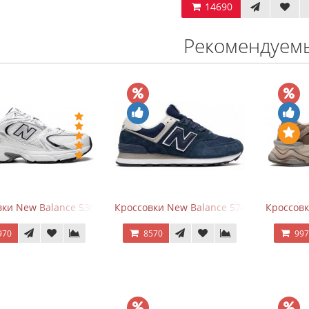
14690
Рекомендуем
ки New Balance 530 White Silver Navy
Кроссовки New Balance 574 Navy Blue W
Кроссов
970
8570
99