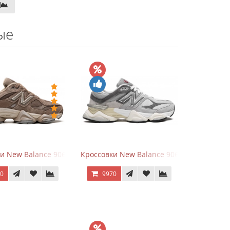
ые
hite
ки New Balance 9060 Mushroom
Кроссовки New Balance 9060 Rain Cloud G
70
9970