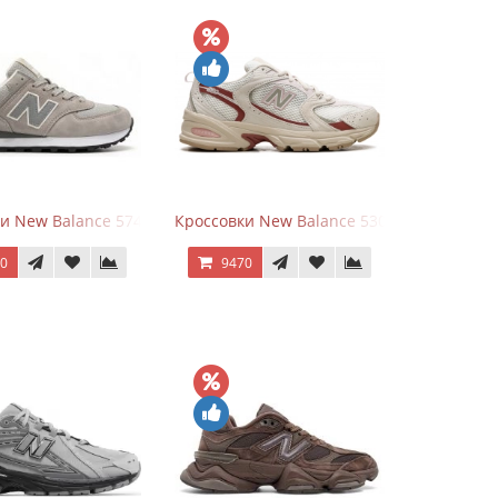
White Leather
и New Balance 574 Silver Summer Fog
Кроссовки New Balance 530 Festival Pack C
70
9470