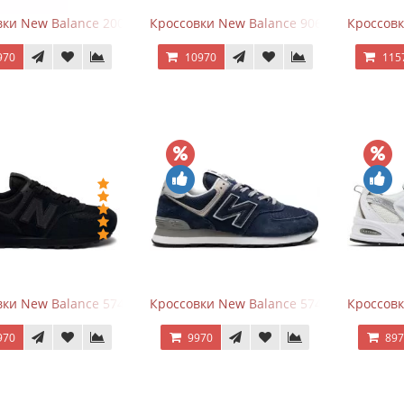
ки New Balance 2002R Protection Pack Grey
Кроссовки New Balance 9060 x Joe Fresh
Кроссовк
970
10970
115
ки New Balance 574 All Black
Кроссовки New Balance 574 Navy Blue G
Кроссовк
970
9970
89