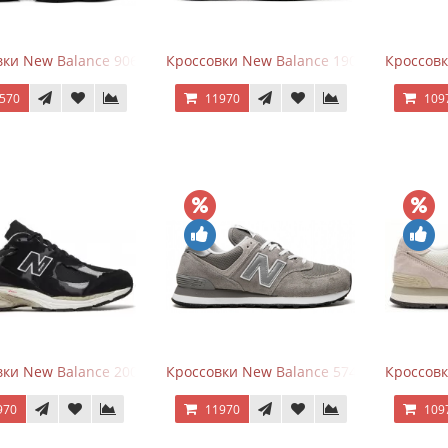
ки New Balance 9060 Triple Black
Кроссовки New Balance 1906A Black Silve
Кроссовк
570
11970
109
ки New Balance 2002R Protection Pack Black Grey
Кроссовки New Balance 574 Grey White Si
Кроссовк
970
11970
109