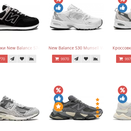
ки New Balance 574 Evergreen Black
New Balance 530 Munsell White Silver
Кроссовк
770
9970
99