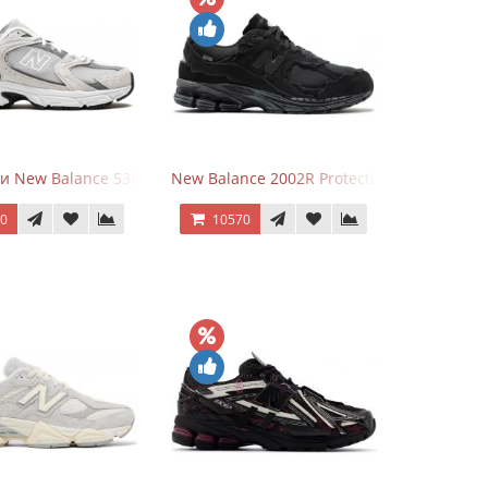
и New Balance 530 Grey Matter Harbor Grey
New Balance 2002R Protection Phantom Bl
70
10570