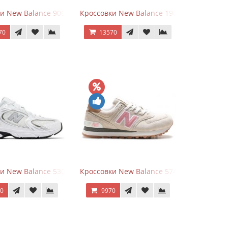
goods Dark Grey
и New Balance 9060 Quartz Grey
Кроссовки New Balance 1906A Dragon Ber
70
13570
rey
и New Balance 530 White Silver Metallic
Кроссовки New Balance 574 Power Beige P
70
9970