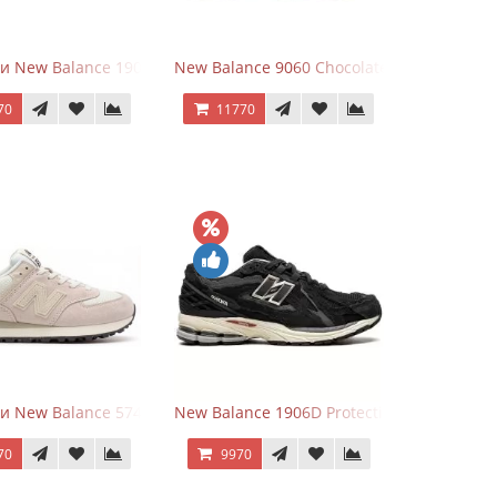
r
и New Balance 1906R Brighton Grey
New Balance 9060 Chocolate Brown
70
11770
lver
и New Balance 574 Light Grey Pink
New Balance 1906D Protection Pack Black
70
9970