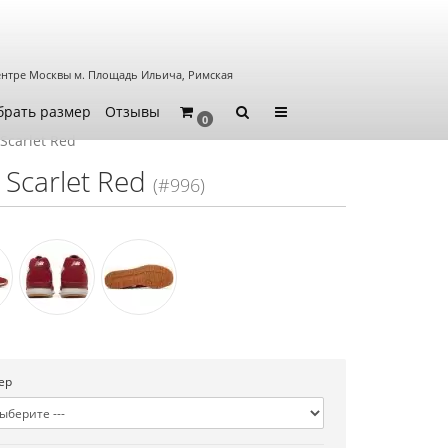
ентре Москвы
м. Площадь Ильича, Римская
брать размер
Отзывы
0
Scarlet Red
Scarlet Red
(#996)
ер